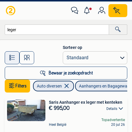
Aanhangers en Bagagewagens
Sorteer op
Alle afstanden…
Bewaar je zoekopdracht
Filters
Auto diversen
Aanhangers en Bagagewage
Saris Aanhanger ex leger met kenteken
€ 995,00
Details
Topadvertentie
Heel België
20 jul 26