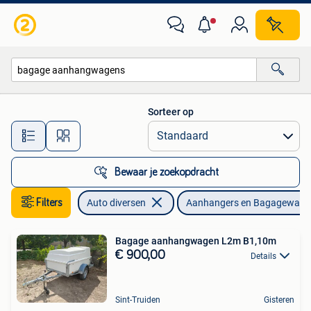
Aanhangers en Bagagewagens
Sorteer op
Alle afstanden…
Bewaar je zoekopdracht
Filters
Auto diversen
Aanhangers en Bagagewage
Bagage aanhangwagen L2m B1,10m
€ 900,00
Details
Sint-Truiden
Gisteren