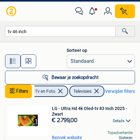
Televisies
Sorteer op
Alle afstanden…
Bewaar je zoekopdracht
Filters
Audio, Tv en Foto
Televisies
Verwijder filters
LG - Ultra Hd 4k Oled-tv 83 Inch 2025 -
Zwart
€ 2.799,00
Details
Topadvertentie
Bezoek website
Gisteren