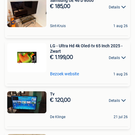
Samsung UE 46 D 8000
€ 185,00
Details
Sint-Kruis
1 aug 26
LG - Ultra Hd 4k Oled-tv 65 Inch 2025 -
Zwart
€ 1.199,00
Details
Bezoek website
1 aug 26
Tv
€ 120,00
Details
De Klinge
21 jul 26