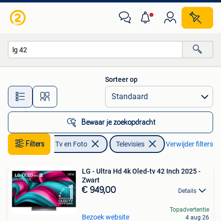
Televisies
Sorteer op
Alle afstanden…
Bewaar je zoekopdracht
Filters
Audio, Tv en Foto
Televisies
Verwijder filters
LG - Ultra Hd 4k Oled-tv 42 Inch 2025 -
Zwart
€ 949,00
Details
Topadvertentie
Bezoek website
4 aug 26