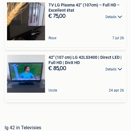
TV LG Plasma 42" (107cm) – Full HD –
Excellent état
€ 75,00
Details
Roux
7 jul 26
42'' (107 cm) LG 42LS3400 | Direct LED |
Full HD | DivX HD
€ 85,00
Details
Uccle
24 apr 26
lg 42 in Televisies