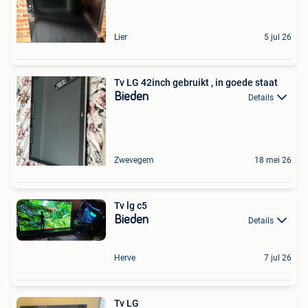
Lier
5 jul 26
Tv LG 42inch gebruikt , in goede staat
Bieden
Details
Zwevegem
18 mei 26
Tv lg c5
Bieden
Details
Herve
7 jul 26
Tv LG