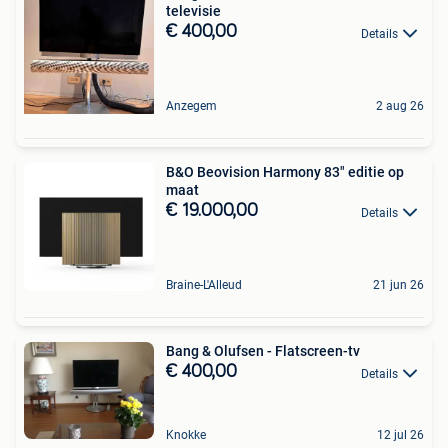
televisie
€ 400,00
Details
Anzegem
2 aug 26
B&O Beovision Harmony 83" editie op
maat
€ 19.000,00
Details
Braine-L'Alleud
21 jun 26
Bang & Olufsen - Flatscreen-tv
€ 400,00
Details
Knokke
12 jul 26