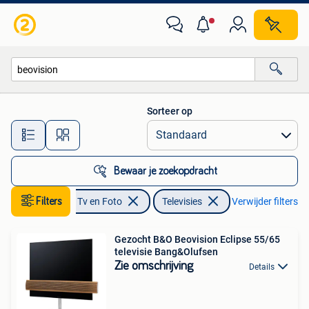
Televisies
Sorteer op
Alle afstanden…
Bewaar je zoekopdracht
Filters
Audio, Tv en Foto
Televisies
Verwijder filters
Gezocht B&O Beovision Eclipse 55/65
televisie Bang&Olufsen
Zie omschrijving
Details