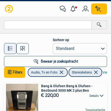
Stereoketens
Sorteer op
Alle afstanden…
Bewaar je zoekopdracht
Filters
Audio, Tv en Foto
Stereoketens
Verwij
Bang & Olufsen Bang & Olufsen -
BeoSound 3000 MK 2 plus Beo
€ 220,00
Details
Topadvertentie