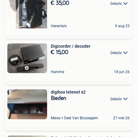
€ 35,00
Details
Herentals
9 aug 25
Digicorder / decoder
€ 15,00
Details
Hamme
18 jun 26
digibox telenet x2
Bieden
Details
Meise + Deel Van Brussegem
27 mei 26