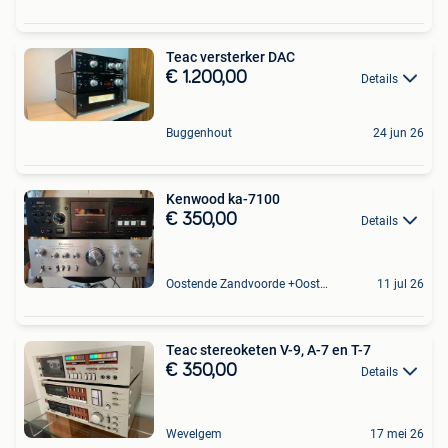
Teac versterker DAC
€ 1.200,00
Details
Buggenhout
24 jun 26
Kenwood ka-7100
€ 350,00
Details
Oostende Zandvoorde +Oostende
11 jul 26
Teac stereoketen V-9, A-7 en T-7
€ 350,00
Details
Wevelgem
17 mei 26