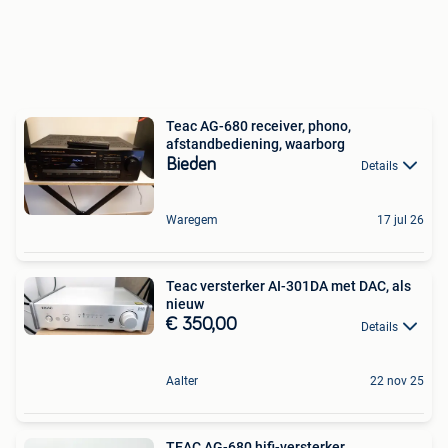
Teac AG-680 receiver, phono,
afstandbediening, waarborg
Bieden
Details
Waregem
17 jul 26
Teac versterker AI-301DA met DAC, als
nieuw
€ 350,00
Details
Aalter
22 nov 25
TEAC AG-680 hifi-versterker