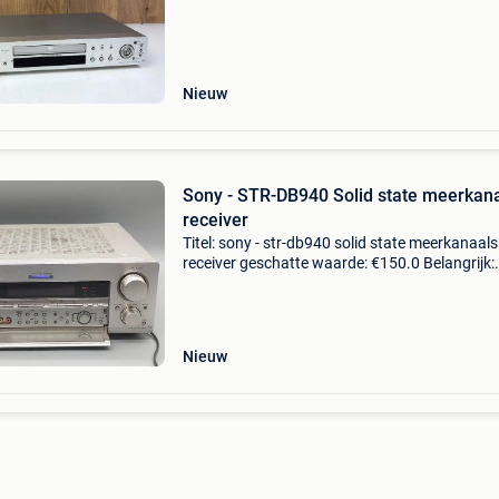
ns905v uit de hoogwaardige qs series i
Nieuw
Sony - STR-DB940 Solid state meerkan
receiver
Titel: sony - str-db940 solid state meerkanaals
receiver geschatte waarde: €150.0 Belangrijk:
winnende biedingen zijn exclusief 9%
koperbescherming + €3 welkom,te koop
aangeboden is een hoog
Nieuw