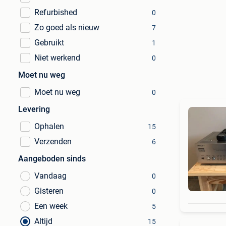
Refurbished
0
Zo goed als nieuw
7
Gebruikt
1
Niet werkend
0
Moet nu weg
Moet nu weg
0
Levering
Ophalen
15
Verzenden
6
Aangeboden sinds
Vandaag
0
Gisteren
0
Een week
5
Altijd
15