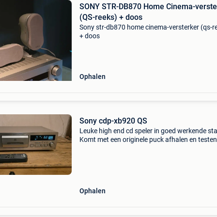
SONY STR-DB870 Home Cinema-verste
(QS-reeks) + doos
Sony str-db870 home cinema-versterker (qs-r
+ doos
Ophalen
Sony cdp-xb920 QS
Leuke high end cd speler in goed werkende sta
Komt met een originele puck afhalen en testen
verzenden kan ook wel.
Ophalen