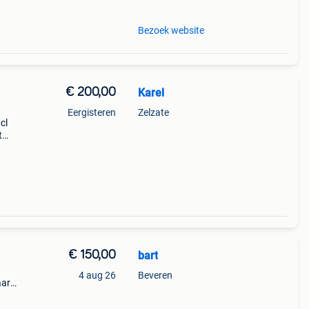
Bezoek website
€ 200,00
Karel
Eergisteren
Zelzate
cl
t
€ 150,00
bart
4 aug 26
Beveren
aar
 deze
fm