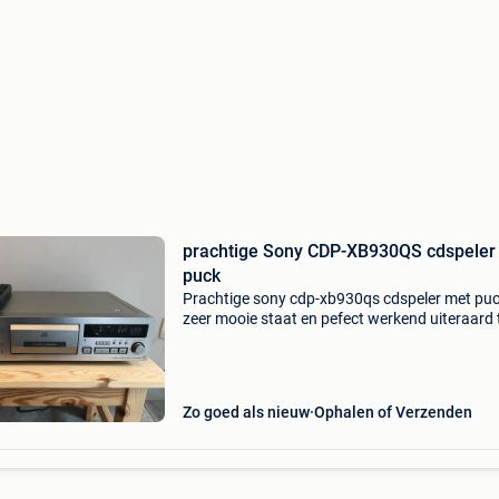
prachtige Sony CDP-XB930QS cdspeler
puck
Prachtige sony cdp-xb930qs cdspeler met pu
zeer mooie staat en pefect werkend uiteraard 
beluisteren ruilen met ander mooie audio mate
is eventueel mogelijk. De hobby is al duur gen
Speci
Zo goed als nieuw
Ophalen of Verzenden