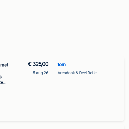
€ 325,00
tom
 met
5 aug 26
Arendonk & Deel Retie
ck
te
riaal
oeg.