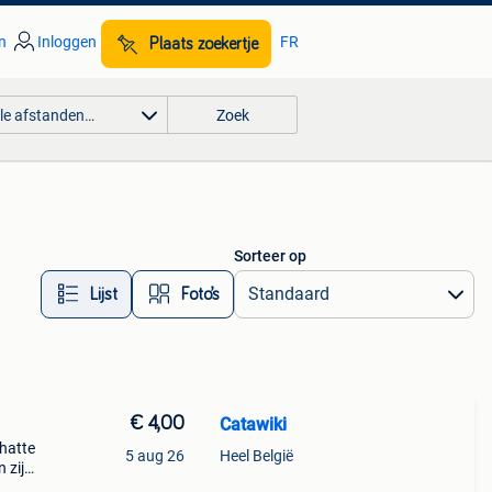
n
Inloggen
FR
Plaats zoekertje
lle afstanden…
Zoek
Sorteer op
Lijst
Foto’s
€ 4,00
Catawiki
chatte
5 aug 26
Heel België
 zijn
dvp-