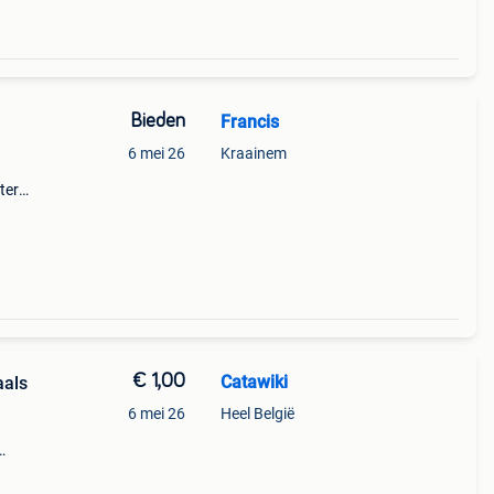
Bieden
Francis
6 mei 26
Kraainem
ter
ω
€ 1,00
Catawiki
aals
6 mei 26
Heel België