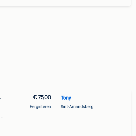
€ 75,00
Tony
–
Eergisteren
Sint-Amandsberg
n
ikte
ds,