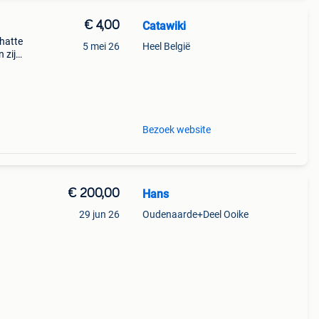
€ 4,00
Catawiki
chatte
5 mei 26
Heel België
 zijn
dvp-
Bezoek website
€ 200,00
Hans
29 jun 26
Oudenaarde+Deel Ooike