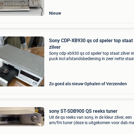
aangeboden is een hoog
Nieuw
Sony CDP-XB930 qs cd speler top staat
zilver
Sony cdp-xb930 qs cd speler top staat zilver in
puck incl afstandsbediening in zeer nette staa
volledig in orde ophalen in sluiskil verzenden
mogelijk
Zo goed als nieuw
Ophalen of Verzenden
sony ST-SDB900 QS reeks tuner
Uit de qs reeks van sony, in de kleur zilver, een
am/fm tuner (deze is uitgekomen voor dab m
dat is overal vervangen door dab+ en dat kan
dus niet) desalniettemin een kwalitatieve am/