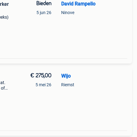
Bieden
David Rampello
rker
5 jun 26
Ninove
eeks)
€ 275,00
Wijo
at.
5 mei 26
Riemst
 of