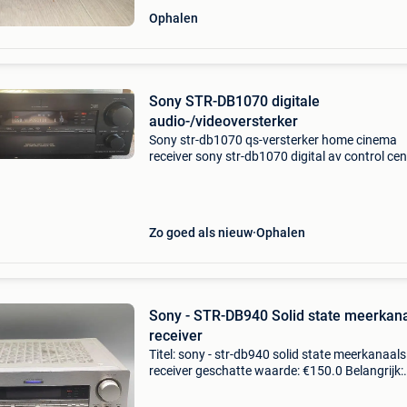
Ophalen
Sony STR-DB1070 digitale
audio-/videoversterker
Sony str-db1070 qs-versterker home cinema
receiver sony str-db1070 digital av control cen
kenmerken: instelbereik: fm, mw
uitgangsvermogen: 100 watt per kanaal bij 8
(stereo) surround-uitgang: 100
Zo goed als nieuw
Ophalen
Sony - STR-DB940 Solid state meerkan
receiver
Titel: sony - str-db940 solid state meerkanaals
receiver geschatte waarde: €150.0 Belangrijk:
winnende biedingen zijn exclusief 9%
koperbescherming + €3 welkom,te koop