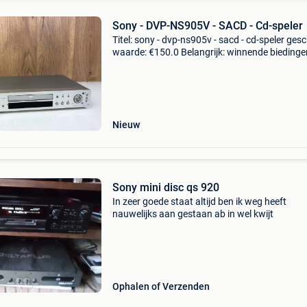
Sony - DVP-NS905V - SACD - Cd-speler
Titel: sony - dvp-ns905v - sacd - cd-speler ges
waarde: €150.0 Belangrijk: winnende biedingen
exclusief 9% koperbescherming + €3 de sony 
ns905v uit de hoogwaardige qs series i
Nieuw
Sony mini disc qs 920
In zeer goede staat altijd ben ik weg heeft
nauwelijks aan gestaan ab in wel kwijt
Ophalen of Verzenden