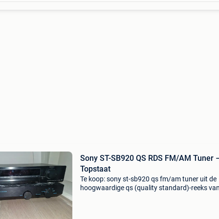
Sony ST-SB920 QS RDS FM/AM Tuner 
Topstaat
Te koop: sony st-sb920 qs fm/am tuner uit de
hoogwaardige qs (quality standard)-reeks va
sony. De tuner verkeert in een zeer nette gebru
staat en werkt zoals het hoort. Uitgerust met r
voorkeu