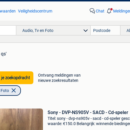
waarden
Veiligheidscentrum
Chat
Meldinge
Audio, Tv en Foto
A
 qs'
Ontvang meldingen van
 je zoekopdracht
nieuwe zoekresultaten
 Foto
Sony - DVP-NS905V - SACD - Cd-speler
Titel: sony - dvp-ns905v - sacd - cd-speler ges
waarde: €150.0 Belangrijk: winnende biedingen
exclusief 9% koperbescherming + €3 de sony 