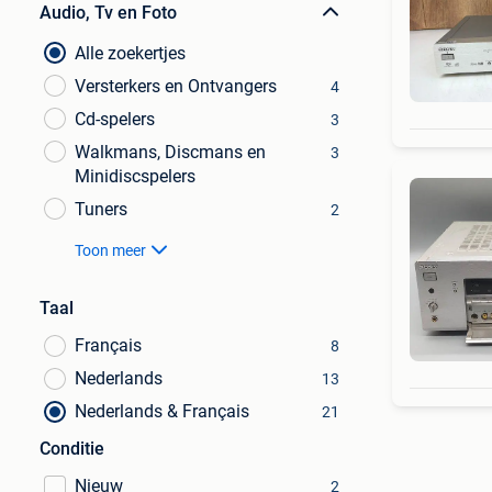
Audio, Tv en Foto
Alle zoekertjes
Versterkers en Ontvangers
4
Cd-spelers
3
Walkmans, Discmans en
3
Minidiscspelers
Tuners
2
Toon meer
Taal
Français
8
Nederlands
13
Nederlands & Français
21
Conditie
Nieuw
2