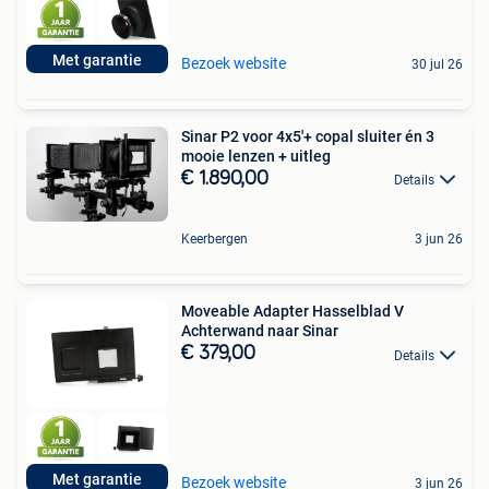
Met garantie
Bezoek website
30 jul 26
Sinar P2 voor 4x5'+ copal sluiter én 3
mooie lenzen + uitleg
€ 1.890,00
Details
Keerbergen
3 jun 26
Moveable Adapter Hasselblad V
Achterwand naar Sinar
€ 379,00
Details
Met garantie
Bezoek website
3 jun 26