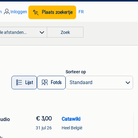
n
Inloggen
FR
Plaats zoekertje
lle afstanden…
Zoek
Sorteer op
Lijst
Foto’s
€ 3,00
Catawiki
Audio
31 jul 26
Heel België