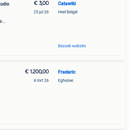
€ 3,00
Catawiki
Audio
25 jul 26
Heel België
k:
r 2
Bezoek website
€ 1.200,00
Frederic
t
4 mrt 26
Eghezee
oot