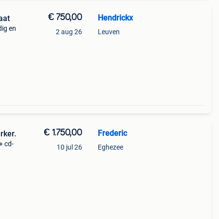
€ 750,00
Hendrickx
aat
dig en
2 aug 26
Leuven
t in
nds
€ 1.750,00
Frederic
rker.
+ cd-
10 jul 26
Eghezee
anaal
et