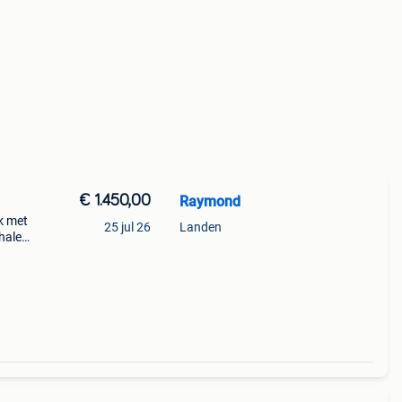
€ 1.450,00
Raymond
k met
25 jul 26
Landen
phalen
 en