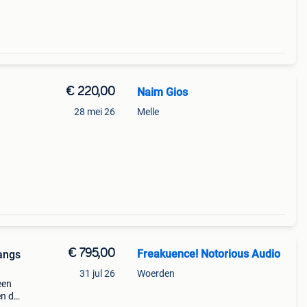
€ 220,00
Naim Gios
28 mei 26
Melle
€ 795,00
Freakuence! Notorious Audio
langs
31 jul 26
Woerden
een
en de