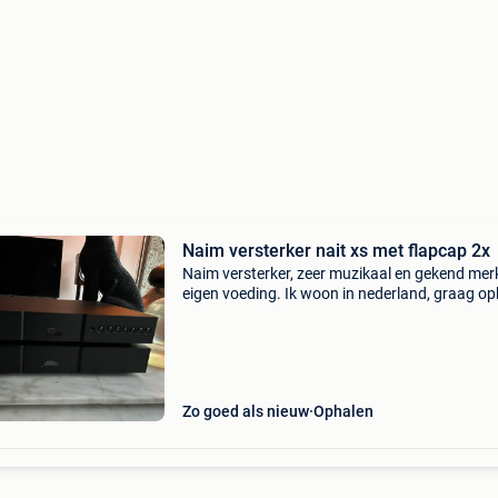
Naim versterker nait xs met flapcap 2x
Naim versterker, zeer muzikaal en gekend mer
eigen voeding. Ik woon in nederland, graag o
en kom elke 14 dagen in belgie voor mijn werk
kan in overleg de versterker meenemen.
Zo goed als nieuw
Ophalen