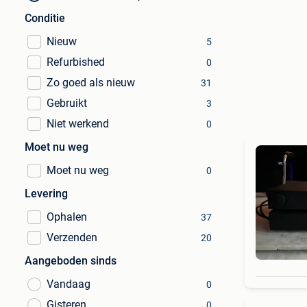
Conditie
Nieuw
5
Refurbished
0
Zo goed als nieuw
31
Gebruikt
3
Niet werkend
0
Moet nu weg
Moet nu weg
0
Levering
Ophalen
37
Verzenden
20
Aangeboden sinds
Vandaag
0
Gisteren
0