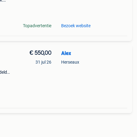
k:
r 2
Topadvertentie
Bezoek website
€ 550,00
Alex
31 jul 26
Herseaux
deld,
n en
che hi