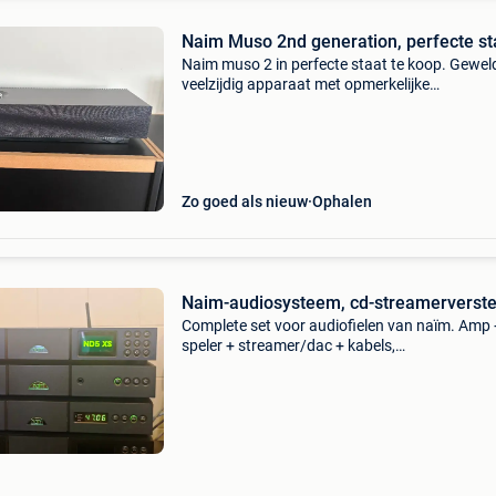
Naim Muso 2nd generation, perfecte st
Naim muso 2 in perfecte staat te koop. Gewel
veelzijdig apparaat met opmerkelijke
geluidskwaliteit en gebruiksgemak. Aangekoch
augustus 2023, heeft weinig gespeeld en is si
verhuis naar e
Zo goed als nieuw
Ophalen
Naim-audiosysteem, cd-streamerverste
Complete set voor audiofielen van naïm. Amp 
speler + streamer/dac + kabels,
afstandsbediening... Een compleet audiofiel k
voor mensen die op zoek zijn naar kwaliteit. H
merk naim behoeft g