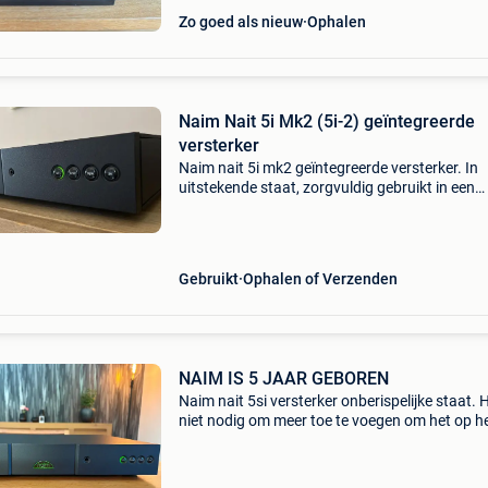
Zo goed als nieuw
Ophalen
Naim Nait 5i Mk2 (5i-2) geïntegreerde
versterker
Naim nait 5i mk2 geïntegreerde versterker. In
uitstekende staat, zorgvuldig gebruikt in een
rookvrij huis zonder huisdieren. Complete set:
originele doos, afstandsbediening, handleidin
stroomkabel
Gebruikt
Ophalen of Verzenden
NAIM IS 5 JAAR GEBOREN
Naim nait 5si versterker onberispelijke staat. H
niet nodig om meer toe te voegen om het op h
internet te bekijken. Je zult verrast zijn. 2 X 60
8 ohm.