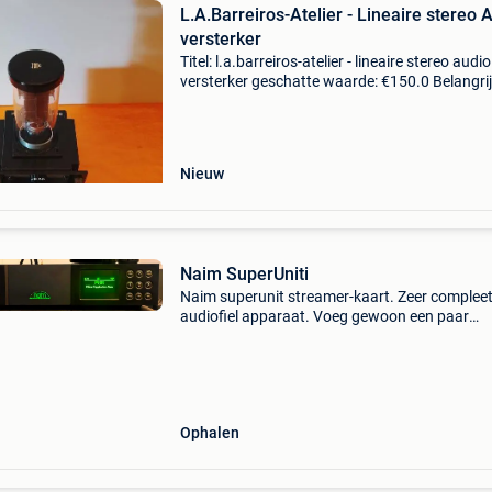
L.A.Barreiros-Atelier - Lineaire stereo 
versterker
Titel: l.a.barreiros-atelier - lineaire stereo audio
versterker geschatte waarde: €150.0 Belangrij
winnende biedingen zijn exclusief 9%
koperbescherming + €3 lineaire versterker voo
par
Nieuw
Naim SuperUniti
Naim superunit streamer-kaart. Zeer complee
audiofiel apparaat. Voeg gewoon een paar
luidsprekers toe en je hebt toegang tot een gr
aantal bronnen. Test mogelijk.
Ophalen