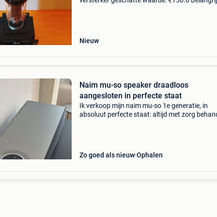
versterker geschatte waarde: €150.0 Belangrij
winnende biedingen zijn exclusief 9%
koperbescherming + €3 lineaire versterker voo
par
Nieuw
Naim mu-so speaker draadloos
aangesloten in perfecte staat
Ik verkoop mijn naim mu-so 1e generatie, in
absoluut perfecte staat: altijd met zorg behan
perfect functioneel, geen cosmetische defecte
geleverd in de originele doos. Het is een iconis
Zo goed als nieuw
Ophalen