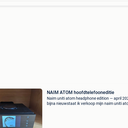
NAIM ATOM hoofdtelefooneditie
Naim uniti atom headphone edition — april 2
bijna nieuwstaat ik verkoop mijn naim uniti a
headphone edition die ik in april 2023 nieuw h
gekocht. Apparaat in perfecte staat, zowel
esthetisch