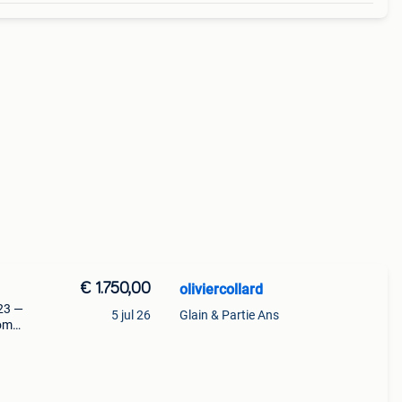
€ 1.750,00
oliviercollard
023 —
5 jul 26
Glain & Partie Ans
tom
eb