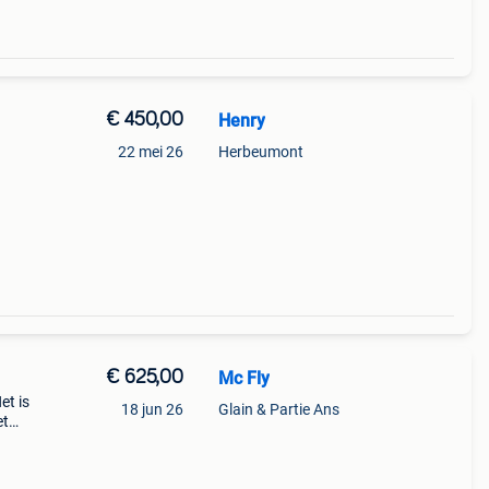
€ 450,00
Henry
22 mei 26
Herbeumont
g en
€ 625,00
Mc Fly
et is
18 jun 26
Glain & Partie Ans
et
 w bij