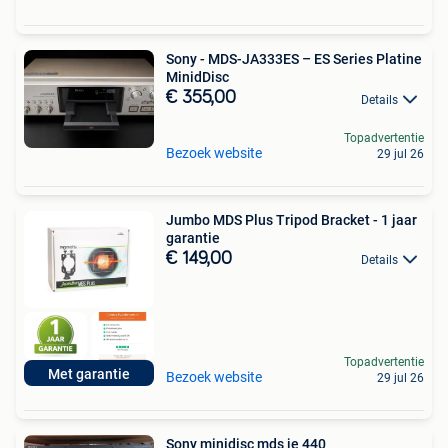
Sony - MDS-JA333ES – ES Series Platine
MinidDisc
€ 355,00
Details
Topadvertentie
Bezoek website
29 jul 26
Jumbo MDS Plus Tripod Bracket - 1 jaar
garantie
€ 149,00
Details
Topadvertentie
Met garantie
Bezoek website
29 jul 26
Sony minidisc mds je 440