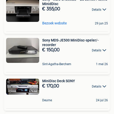
MinidDisc
€ 355,00
Details
Bezoek website
29 jun 25
Sony MDS-JE500 MiniDisc-speler/-
recorder
€ 150,00
Details
Sint-Agatha-Berchem
1 mei 26
MiniDisc Deck SONY
€ 170,00
Details
Deurne
24 jul 26