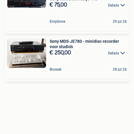
€ 75,00
Details
Emptinne
29 jul 26
Sony MDS-JE780 - minidisc-recorder
voor studio's
€ 250,00
Details
Brussel
28 jul 26