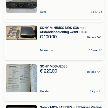
Gent
31 jul 26
SONY MINIDISC MDS-S38 met
afstandsbediening werkt 100%
€ 100,00
Details
Mouscron
16 mei 26
SONY MDS-JE530
€ 220,00
Details
Herstal
29 jun 25
Sony - MDS-JA333ES – ES Series Platine