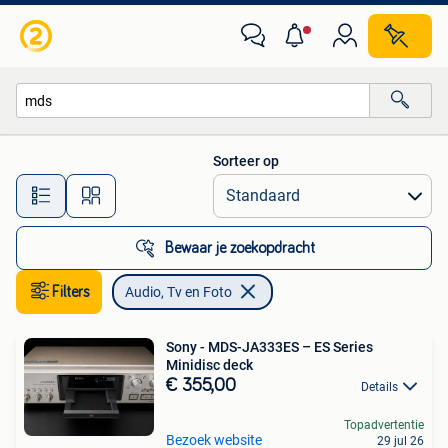
Audio, Tv en Foto
Sorteer op
Alle afstanden…
Bewaar je zoekopdracht
Filters
Audio, Tv en Foto
Sony - MDS-JA333ES – ES Series
Minidisc deck
€ 355,00
Details
Topadvertentie
Bezoek website
29 jul 26