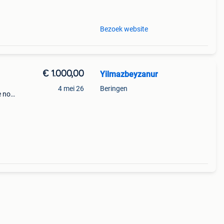
Bezoek website
€ 1.000,00
Yilmazbeyzanur
1
4 mei 26
Beringen
ie nog