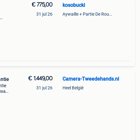
€ 775,00
kosobucki
31 jul 26
Aywaille + Partie De Rouvreux
té en
€ 1.449,00
Camera-Tweedehands.nl
antie
ntie
31 jul 26
Heel België
 exact
l?