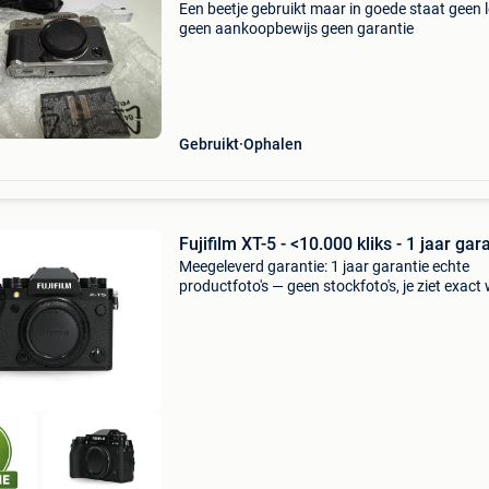
Een beetje gebruikt maar in goede staat geen 
geen aankoopbewijs geen garantie
Gebruikt
Ophalen
Fujifilm XT-5 - <10.000 kliks - 1 jaar gar
Meegeleverd garantie: 1 jaar garantie echte
productfoto's — geen stockfoto's, je ziet exact 
koopt. Waarom camera-tweedehands.nl? Min
12 maanden garantie • eigen productfoto’s • k