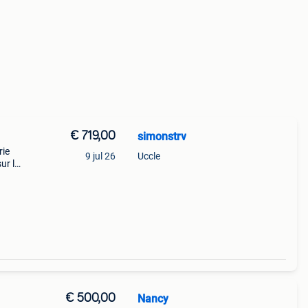
€ 719,00
simonstrv
rie
9 jul 26
Uccle
ur le
tégé
€ 500,00
Nancy