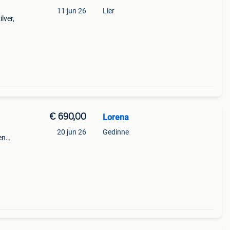
11 jun 26
Lier
lver,
€ 690,00
Lorena
20 jun 26
Gedinne
en
👌 in
-