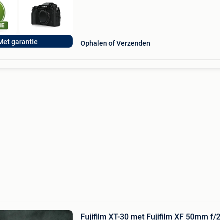
Met garantie
Ophalen of Verzenden
Fujifilm XT-30 met Fujifilm XF 50mm f/2