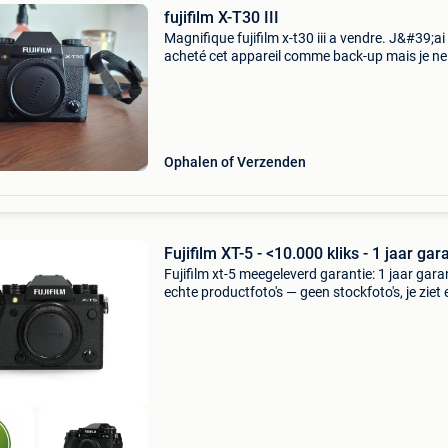
fujifilm X-T30 III
Magnifique fujifilm x-t30 iii a vendre. J&#39;ai
acheté cet appareil comme back-up mais je ne
m&#39;y fait pas. Il a été utilisé 1 soirée et ne
compte pas plus de 500 déclenchement. Ache
Ophalen of Verzenden
Fujifilm XT-5 - <10.000 kliks - 1 jaar gar
Fujifilm xt-5 meegeleverd garantie: 1 jaar gara
echte productfoto's — geen stockfoto's, je ziet
wat je koopt. Waarom camera-tweedehands.n
Minimaal 12 maanden garantie • eigen produ