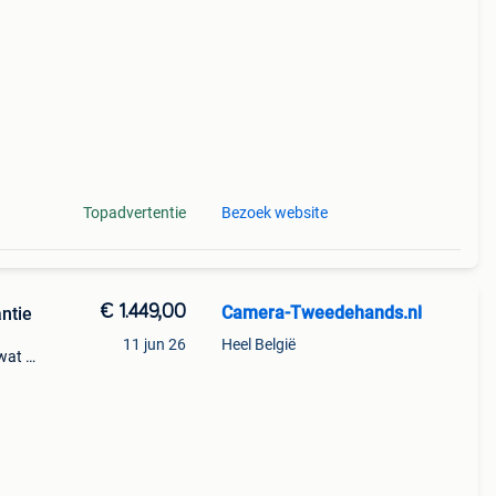
Topadvertentie
Bezoek website
€ 1.449,00
Camera-Tweedehands.nl
antie
11 jun 26
Heel België
wat je
imaal
la