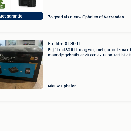
Met garantie
Zo goed als nieuw
Ophalen of Verzenden
Fujifilm XT30 II
Fujifilm xt30 ii kit mag weg met garantie max 
maandje gebruikt er zit een extra batterij bij d
niet gebruikt is alles is tip top in orde
Nieuw
Ophalen