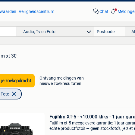
waarden
Veiligheidscentrum
Chat
Meldinge
Audio, Tv en Foto
A
ilm xt 30'
Ontvang meldingen van
 je zoekopdracht
nieuwe zoekresultaten
 Foto
Fujifilm XT-5 - <10.000 kliks - 1 jaar gar
Fujifilm xt-5 meegeleverd garantie: 1 jaar gara
echte productfoto's — geen stockfoto's, je ziet
wat je koopt. Waarom camera-tweedehands.n