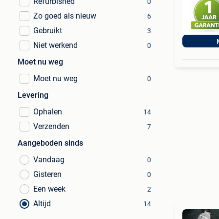
Refurbished
0
Zo goed als nieuw
6
Gebruikt
3
Niet werkend
0
Moet nu weg
Moet nu weg
0
Levering
Ophalen
14
Verzenden
7
Aangeboden sinds
Vandaag
0
Gisteren
0
Een week
2
Altijd
14