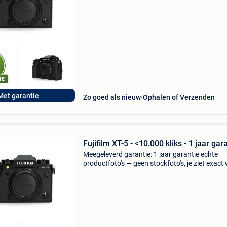
Minimaal 12 maanden garantie • eigen produ
Met garantie
Zo goed als nieuw
Ophalen of Verzenden
Fujifilm XT-5 - <10.000 kliks - 1 jaar gar
Meegeleverd garantie: 1 jaar garantie echte
productfoto's — geen stockfoto's, je ziet exact 
koopt. Waarom camera-tweedehands.nl? Min
12 maanden garantie • eigen productfoto’s • k