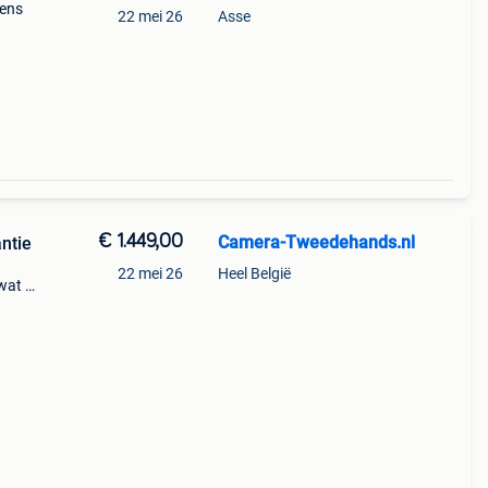
lens
22 mei 26
Asse
€ 1.449,00
Camera-Tweedehands.nl
antie
22 mei 26
Heel België
wat je
imaal
la