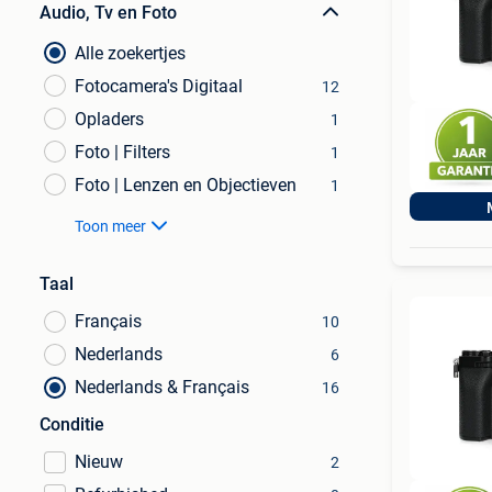
Audio, Tv en Foto
Alle zoekertjes
Fotocamera's Digitaal
12
Opladers
1
Foto | Filters
1
Foto | Lenzen en Objectieven
1
Toon meer
Taal
Français
10
Nederlands
6
Nederlands & Français
16
Conditie
Nieuw
2