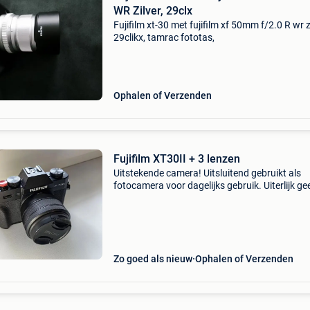
WR Zilver, 29clx
Fujifilm xt-30 met fujifilm xf 50mm f/2.0 R wr zi
29clikx, tamrac fototas,
Ophalen of Verzenden
Fujifilm XT30II + 3 lenzen
Uitstekende camera! Uitsluitend gebruikt als
fotocamera voor dagelijks gebruik. Uiterlijk ge
klachten, innerlijk ook niet. De staat is perfect 
de set geef ik ook 3 lenzen mee: de originele 15
Zo goed als nieuw
Ophalen of Verzenden