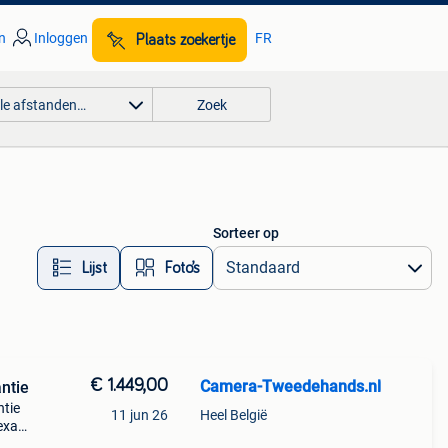
n
Inloggen
FR
Plaats zoekertje
lle afstanden…
Zoek
Sorteer op
Lijst
Foto’s
€ 1.449,00
Camera-Tweedehands.nl
antie
ntie
11 jun 26
Heel België
 exact
l?