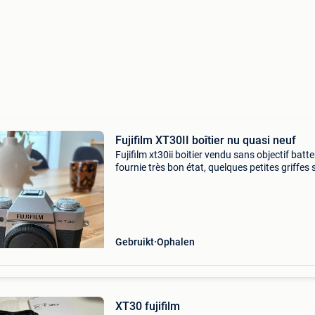
Fujifilm XT30II boîtier nu quasi neuf
Fujifilm xt30ii boitier vendu sans objectif batte
fournie très bon état, quelques petites griffes s
dessous de l&#39;appareil ecran nickel et pro
par une vitre fonctionne parfaitement,
Gebruikt
Ophalen
XT30 fujifilm