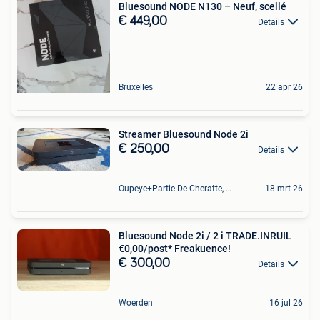
Bluesound NODE N130 – Neuf, scellé
€ 449,00
Details
Bruxelles
22 apr 26
Streamer Bluesound Node 2i
€ 250,00
Details
Oupeye+Partie De Cheratte, Herstal Et Wandre
18 mrt 26
Bluesound Node 2i / 2 i TRADE.INRUIL
€0,00/post* Freakuence!
€ 300,00
Details
Woerden
16 jul 26