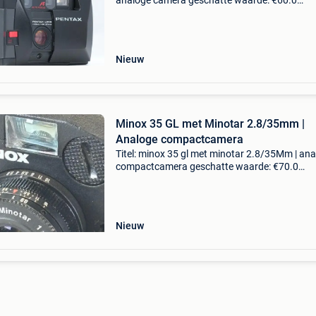
analoge camera geschatte waarde: €60.0
Belangrijk: winnende biedingen zijn exclusief 
koperbescherming + €3 pentax pc35af-m se d
met 35mm
Nieuw
Minox 35 GL met Minotar 2.8/35mm |
Analoge compactcamera
Titel: minox 35 gl met minotar 2.8/35Mm | an
compactcamera geschatte waarde: €70.0
Belangrijk: winnende biedingen zijn exclusief 
koperbescherming + €3 mooie en goed werke
minox 35
Nieuw