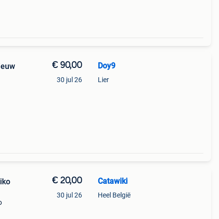
€ 90,00
Doy9
ieuw
30 jul 26
Lier
€ 20,00
Catawiki
iko
30 jul 26
Heel België
o