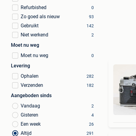
Refurbished
0
Zo goed als nieuw
93
Gebruikt
142
Niet werkend
2
Moet nu weg
Moet nu weg
0
Levering
Ophalen
282
Verzenden
182
Aangeboden sinds
Vandaag
2
Gisteren
4
Een week
26
Altijd
291