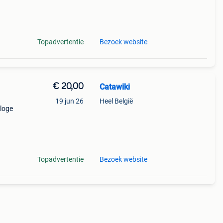
9%
ate
Topadvertentie
Bezoek website
€ 20,00
Catawiki
19 jun 26
Heel België
aloge
9%
nde
Topadvertentie
Bezoek website