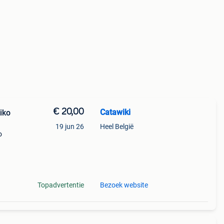
€ 20,00
Catawiki
iko
19 jun 26
Heel België
o
met
Topadvertentie
Bezoek website