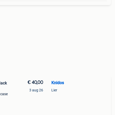
€ 40,00
Knidos
lack
3 aug 26
Lier
 case