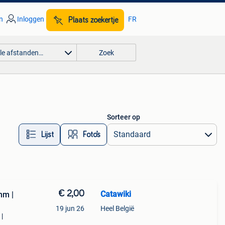
n
Inloggen
FR
Plaats zoekertje
lle afstanden…
Zoek
Sorteer op
Lijst
Foto’s
€ 2,00
Catawiki
mm |
19 jun 26
Heel België
|