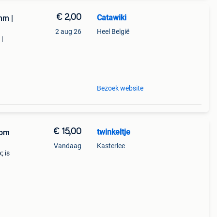
€ 2,00
Catawiki
mm |
2 aug 26
Heel België
|
9%
ate
Bezoek website
€ 15,00
twinkeltje
oom
Vandaag
Kasterlee
; is