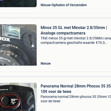
Nieuw
Ophalen of Verzenden
Minox 35 GL met Minotar 2.8/35mm |
Analoge compactcamera
Titel: minox 35 gl met minotar 2.8/35Mm | an
compactcamera geschatte waarde: €70.0
Belangrijk: winnende biedingen zijn exclusief 
koperbescherming + €3 mooie en goed werke
minox 35
Nieuw
Panorama Normal 28mm Phocos 35 
10€ voor de twee
Panorama normal 28mm phocos 35 35mm 1
voor de twee