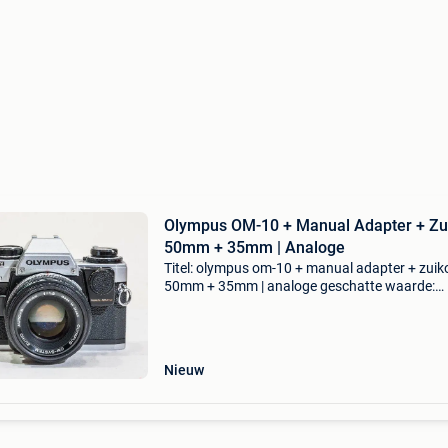
Olympus OM-10 + Manual Adapter + Zu
50mm + 35mm | Analoge
Titel: olympus om-10 + manual adapter + zuik
50mm + 35mm | analoge geschatte waarde:
€100.0 Belangrijk: winnende biedingen zijn
exclusief 9% koperbescherming + €3 camera 
bodycap, inclus
Nieuw