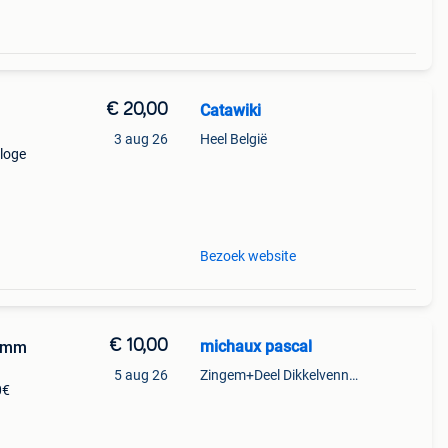
€ 20,00
Catawiki
3 aug 26
Heel België
aloge
9%
nde
Bezoek website
€ 10,00
michaux pascal
35mm
5 aug 26
Zingem+Deel Dikkelvenne En Nederzwalm-Hermelgem
0€