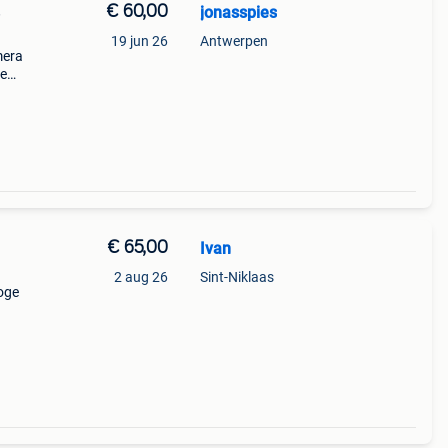
€ 60,00
jonasspies
e
19 jun 26
Antwerpen
mera
de
s van
ge
€ 65,00
Ivan
2 aug 26
Sint-Niklaas
oge
nolta