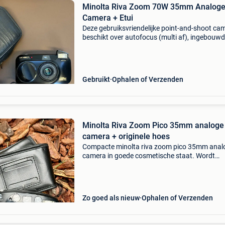
Minolta Riva Zoom 70W 35mm Analog
Camera + Etui
Deze gebruiksvriendelijke point-and-shoot ca
beschikt over autofocus (multi af), ingebouw
flitser en een zoomlens. Ideaal voor liefhebber
analoge fotografie of verzamelaars van vinta
came
Gebruikt
Ophalen of Verzenden
Minolta Riva Zoom Pico 35mm analoge
camera + originele hoes
Compacte minolta riva zoom pico 35mm anal
camera in goede cosmetische staat. Wordt
geleverd met de originele beschermhoes en
polsriem. Uitgerust met een hoogwaardige mi
zoom lens 38–60 mm f/4.
Zo goed als nieuw
Ophalen of Verzenden