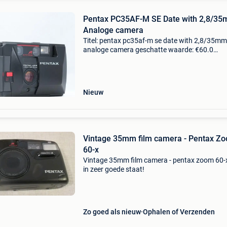
Pentax PC35AF-M SE Date with 2,8/35
Analoge camera
Titel: pentax pc35af-m se date with 2,8/35mm 
analoge camera geschatte waarde: €60.0
Belangrijk: winnende biedingen zijn exclusief 
koperbescherming + €3 pentax pc35af-m se d
met 35mm
Nieuw
Vintage 35mm film camera - Pentax Z
60-x
Vintage 35mm film camera - pentax zoom 60-x
in zeer goede staat!
Zo goed als nieuw
Ophalen of Verzenden