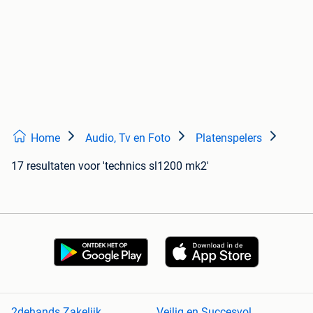
Home
Audio, Tv en Foto
Platenspelers
17 resultaten
voor 'technics sl1200 mk2'
2dehands Zakelijk
Veilig en Succesvol