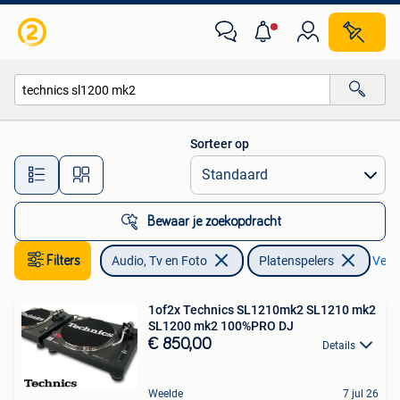
Platenspelers
Sorteer op
Alle afstanden…
Bewaar je zoekopdracht
Filters
Audio, Tv en Foto
Platenspelers
Verwi
1of2x Technics SL1210mk2 SL1210 mk2
SL1200 mk2 100%PRO DJ
€ 850,00
Details
Weelde
7 jul 26