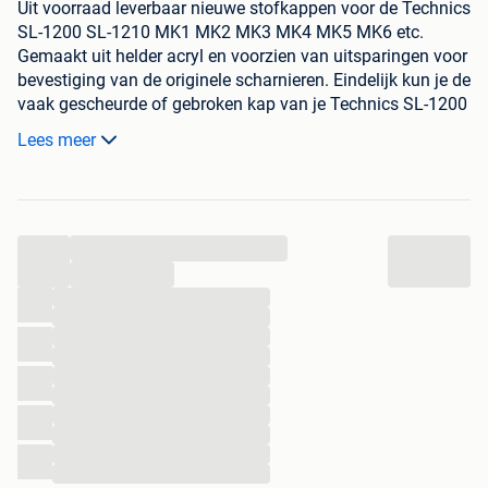
Uit voorraad leverbaar nieuwe stofkappen voor de Technics
SL-1200 SL-1210 MK1 MK2 MK3 MK4 MK5 MK6 etc.
Gemaakt uit helder acryl en voorzien van uitsparingen voor
bevestiging van de originele scharnieren. Eindelijk kun je de
vaak gescheurde of gebroken kap van je Technics SL-1200
SL-1210 MK1 MK2 MK3 MK4 MK5 MK6 etc vervangen
Lees meer
door een nieuwe strakke en heldere kap.
Stofkap zit in een speciale doos verpakt om
transportschade uit te sluiten
...
...
...
...
...
...
...
...
...
...
...
...