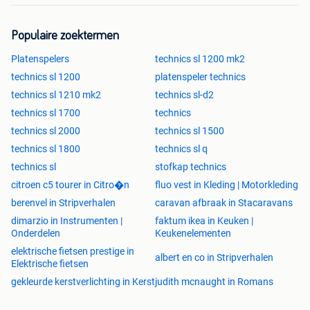
Populaire zoektermen
Platenspelers
technics sl 1200 mk2
technics sl 1200
platenspeler technics
technics sl 1210 mk2
technics sl-d2
technics sl 1700
technics
technics sl 2000
technics sl 1500
technics sl 1800
technics sl q
technics sl
stofkap technics
citroen c5 tourer in Citro�n
fluo vest in Kleding | Motorkleding
berenvel in Stripverhalen
caravan afbraak in Stacaravans
dimarzio in Instrumenten |
faktum ikea in Keuken |
Onderdelen
Keukenelementen
elektrische fietsen prestige in
albert en co in Stripverhalen
Elektrische fietsen
gekleurde kerstverlichting in Kerst
judith mcnaught in Romans