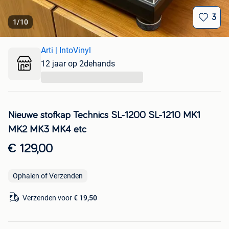
3
1
/
10
Arti | IntoVinyl
12 jaar op 2dehands
...
Nieuwe stofkap Technics SL-1200 SL-1210 MK1
MK2 MK3 MK4 etc
€ 129,00
Ophalen of Verzenden
Verzenden voor
€ 19,50