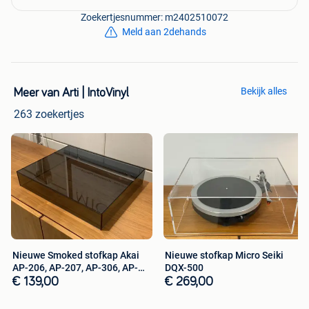
Zoekertjesnummer: m2402510072
Meld aan 2dehands
Bekijk alles
Meer van Arti | IntoVinyl
263 zoekertjes
Nieuwe Smoked stofkap Akai
Nieuwe stofkap Micro Seiki
AP-206, AP-207, AP-306, AP-
DQX-500
306 C
€ 139,00
€ 269,00