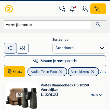
Optische apparatuur | Verrekijkers
Sorteer op
Alle afstanden…
Bewaar je zoekopdracht
Filters
Audio, Tv en Foto
Verrekijkers
Verwijd
Vortex Diamondback HD 10x50
Verrekijker
€ 229,00
Details