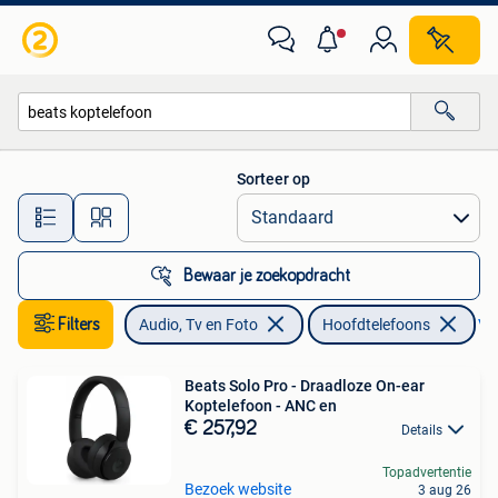
Hoofdtelefoons
Sorteer op
Alle afstanden…
Bewaar je zoekopdracht
Filters
Audio, Tv en Foto
Hoofdtelefoons
Ver
Beats Solo Pro - Draadloze On-ear
Koptelefoon - ANC en
€ 257,92
Details
Topadvertentie
Bezoek website
3 aug 26