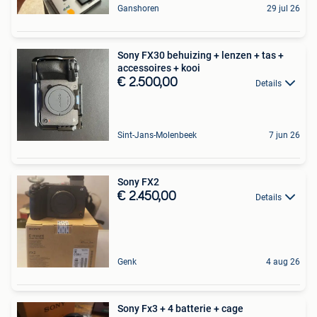
Ganshoren
29 jul 26
Sony FX30 behuizing + lenzen + tas +
accessoires + kooi
€ 2.500,00
Details
Sint-Jans-Molenbeek
7 jun 26
Sony FX2
€ 2.450,00
Details
Genk
4 aug 26
Sony Fx3 + 4 batterie + cage