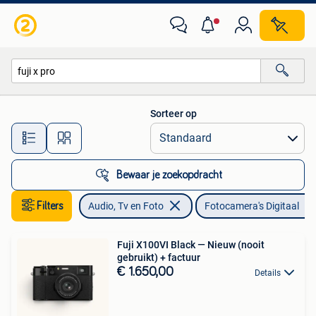
Fotocamera's Digitaal
Sorteer op
Alle afstanden…
Bewaar je zoekopdracht
Filters
Audio, Tv en Foto
Fotocamera's Digitaal
Fuji X100VI Black — Nieuw (nooit
gebruikt) + factuur
€ 1.650,00
Details