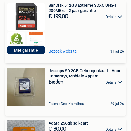
SanDisk 512GB Extreme SDXC UHS-I
200MB/s - 2 jaar garantie
€ 199,00
Details
Met garantie
Bezoek website
31 jul 26
Jessops SD 2GB Geheugenkaart - Voor
Camera\'s/Mobiele Appara
Bieden
Details
Essen +Deel Kalmthout
29 jul 26
Adata 256gb sd kaart
€ 30,00
Details