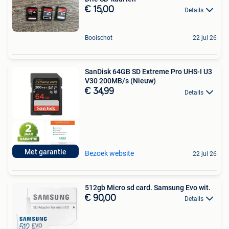
€ 15,00
Details
Booischot
22 jul 26
SanDisk 64GB SD Extreme Pro UHS-I U3
V30 200MB/s (Nieuw)
€ 34,99
Details
Met garantie
Bezoek website
22 jul 26
512gb Micro sd card. Samsung Evo wit.
€ 90,00
Details