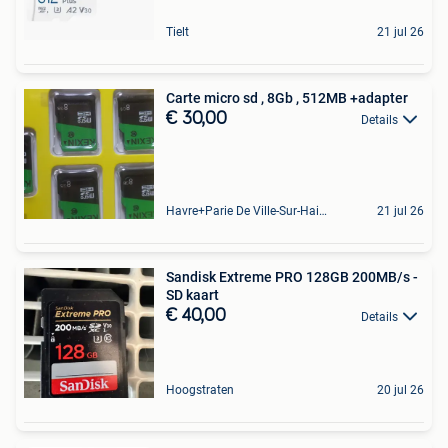
Tielt
21 jul 26
Carte micro sd , 8Gb , 512MB +adapter
€ 30,00
Details
Havre+Parie De Ville-Sur-Haine
21 jul 26
Sandisk Extreme PRO 128GB 200MB/s -
SD kaart
€ 40,00
Details
Hoogstraten
20 jul 26