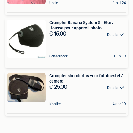
Uccle
1 okt 24
Crumpler Banana System S - Étui /
Housse pour appareil photo
€ 15,00
Details
Schaerbeek
10 jun 19
Crumpler shoudertas voor fototoestel /
camera
€ 25,00
Details
Kontich
4 apr 19