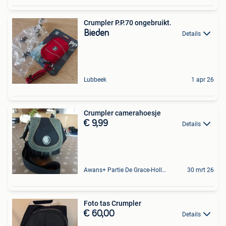
Crumpler P.P.70 ongebruikt.
Bieden
Details
Lubbeek
1 apr 26
Crumpler camerahoesje
€ 9,99
Details
Awans+ Partie De Grace-Hollogne
30 mrt 26
Foto tas Crumpler
€ 60,00
Details