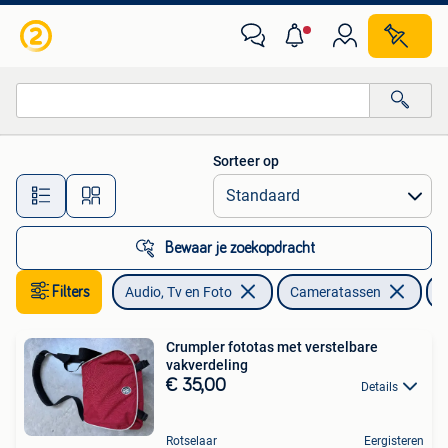
Foto | Cameratassen
Sorteer op
Alle afstanden…
Bewaar je zoekopdracht
Filters
Audio, Tv en Foto
Cameratassen
C
Crumpler fototas met verstelbare
vakverdeling
€ 35,00
Details
Rotselaar
Eergisteren