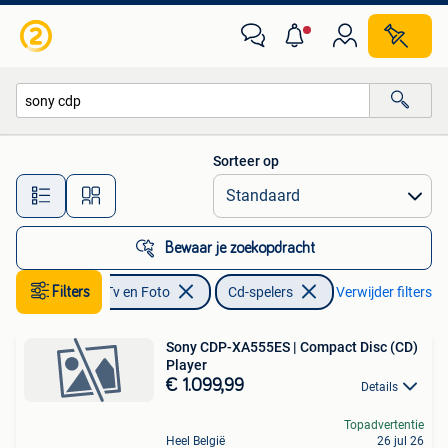
Cd-spelers
Sorteer op
Alle afstanden…
Bewaar je zoekopdracht
Filters
Audio, Tv en Foto
Cd-spelers
Verwijder filters
Sony CDP-XA555ES | Compact Disc (CD)
Player
€ 1.099,99
Details
Topadvertentie
Heel België
26 jul 26