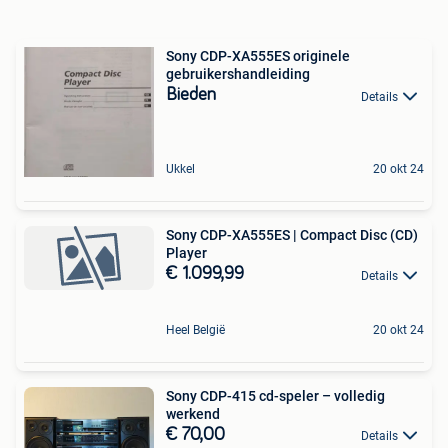
Sony CDP-XA555ES originele
gebruikershandleiding
Bieden
Details
Ukkel
20 okt 24
Sony CDP-XA555ES | Compact Disc (CD)
Player
€ 1.099,99
Details
Heel België
20 okt 24
Sony CDP-415 cd-speler – volledig
werkend
€ 70,00
Details