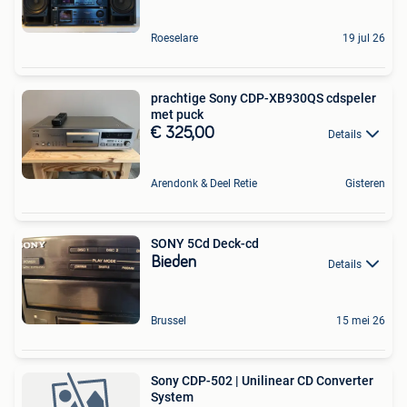
Roeselare
19 jul 26
prachtige Sony CDP-XB930QS cdspeler
met puck
€ 325,00
Details
Arendonk & Deel Retie
Gisteren
SONY 5Cd Deck-cd
Bieden
Details
Brussel
15 mei 26
Sony CDP-502 | Unilinear CD Converter
System