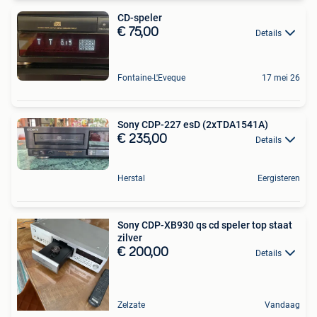
CD-speler
€ 75,00
Details
Fontaine-L'Eveque
17 mei 26
Sony CDP-227 esD (2xTDA1541A)
€ 235,00
Details
Herstal
Eergisteren
Sony CDP-XB930 qs cd speler top staat
zilver
€ 200,00
Details
Zelzate
Vandaag