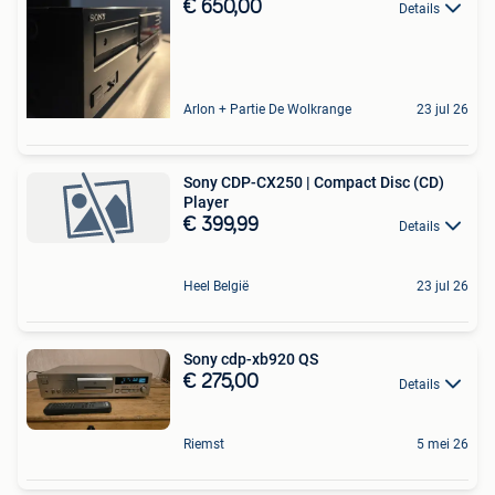
€ 650,00
Details
Arlon + Partie De Wolkrange
23 jul 26
Sony CDP-CX250 | Compact Disc (CD)
Player
€ 399,99
Details
Heel België
23 jul 26
Sony cdp-xb920 QS
€ 275,00
Details
Riemst
5 mei 26