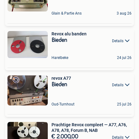
Glain & Partie Ans
3 aug 26
Revox alu banden
Bieden
Details
Harelbeke
24 jul 26
revox A77
Bieden
Details
Oud-Turnhout
25 jul 26
Prachtige Revox compleet — A77, A76,
A78, A78, Forum B, NAB
€ 2.000,00
Details