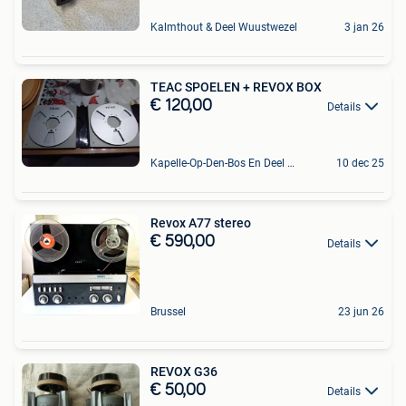
Kalmthout & Deel Wuustwezel
3 jan 26
TEAC SPOELEN + REVOX BOX
€ 120,00
Details
Kapelle-Op-Den-Bos En Deel Van Zemst
10 dec 25
Revox A77 stereo
€ 590,00
Details
Brussel
23 jun 26
REVOX G36
€ 50,00
Details