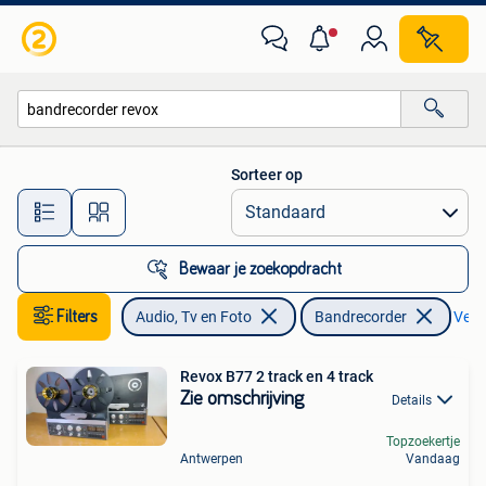
Bandrecorder
Sorteer op
Alle afstanden…
Bewaar je zoekopdracht
Filters
Audio, Tv en Foto
Bandrecorder
Verwi
Revox B77 2 track en 4 track
Zie omschrijving
Details
Topzoekertje
Antwerpen
Vandaag