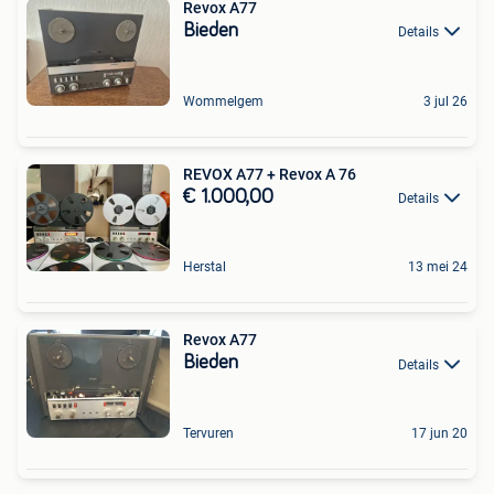
Revox A77
Bieden
Details
Wommelgem
3 jul 26
REVOX A77 + Revox A 76
€ 1.000,00
Details
Herstal
13 mei 24
Revox A77
Bieden
Details
Tervuren
17 jun 20