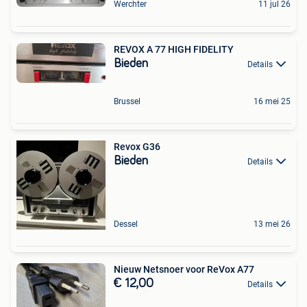
Werchter
11 jul 26
REVOX A 77 HIGH FIDELITY
Bieden
Details
Brussel
16 mei 25
Revox G36
Bieden
Details
Dessel
13 mei 26
Nieuw Netsnoer voor ReVox A77
€ 12,00
Details