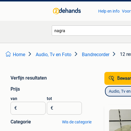
Help en info
Voor
12 re
Home
Audio, Tv en Foto
Bandrecorder
Verfijn resultaten
Bewaar
Prijs
Audio, Tv en
van
tot
€
€
Categorie
Wis de categorie