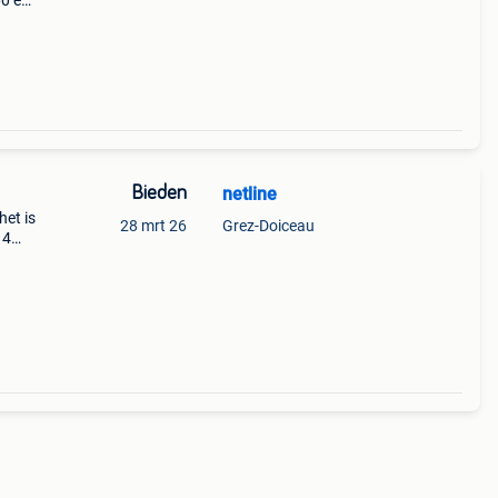
60 en
, rai,
Bieden
netline
het is
28 mrt 26
Grez-Doiceau
 4
naamd
de ja