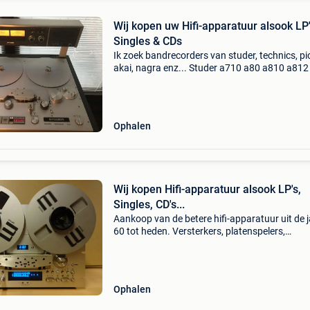
Wij kopen uw Hifi-apparatuur alsook LP'
Singles & CDs
Ik zoek bandrecorders van studer, technics, pi
akai, nagra enz... Studer a710 a80 a810 a81
a820 b30 c37 technics rs 1500 1506 1520 17
1800 pioneer rt 909 akai gx 400 625 635 636 
74
Ophalen
Wij kopen Hifi-apparatuur alsook LP's,
Singles, CD's...
Aankoop van de betere hifi-apparatuur uit de 
60 tot heden. Versterkers, platenspelers,
bandrecorders, cassettedecks, luidsprekers,
videorecorders enz alsook tapes, spoelen,
cassettes en alles wa
Ophalen