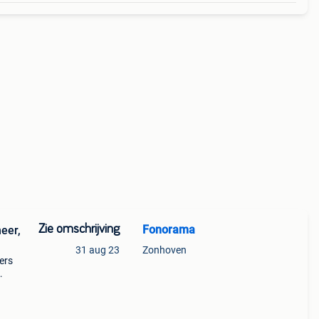
Zie omschrijving
Fonorama
eer,
31 aug 23
Zonhoven
ers
k