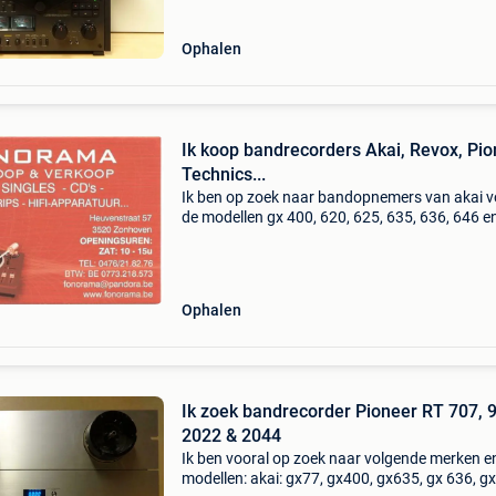
ook ev
Ophalen
Ik koop bandrecorders Akai, Revox, Pio
Technics...
Ik ben op zoek naar bandopnemers van akai v
de modellen gx 400, 620, 625, 635, 636, 646 e
747. Ook technics rs 1500, 1506, 1700 en 180
Ook pioneer rt 707 en 909. En nog vele andere
26cm bandre
Ophalen
Ik zoek bandrecorder Pioneer RT 707, 
2022 & 2044
Ik ben vooral op zoek naar volgende merken e
modellen: akai: gx77, gx400, gx635, gx 636, g