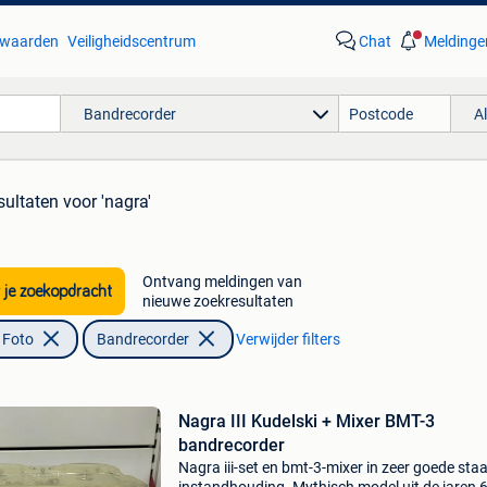
waarden
Veiligheidscentrum
Chat
Meldinge
Bandrecorder
A
sultaten
voor 'nagra'
Ontvang meldingen van
 je zoekopdracht
nieuwe zoekresultaten
 Foto
Bandrecorder
Verwijder filters
Nagra III Kudelski + Mixer BMT-3
bandrecorder
Nagra iii-set en bmt-3-mixer in zeer goede sta