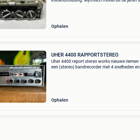
instandhouding. Mythisch model uit de jaren 
70, gebruikt in filmstudio&#39;s en door de bbc
ortf,... De uitstekende staat van insta
Ophalen
UHER 4400 RAPPORTSTEREO
Uher 4400 report stereo works nieuwe riemen 
een (stereo) bandrecorder met 4 snelheden en
sporen, bedoeld voor geluidsopnamen. Bijge
„the poor man&#39;s nagra” begeleidde hij in 
Ophalen