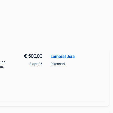
€ 500,00
Lamoral Jsra
 une
8 apr 26
Rixensart
 ou