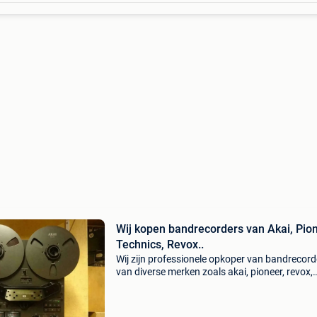
Wij kopen bandrecorders van Akai, Pion
Technics, Revox..
Wij zijn professionele opkoper van bandrecord
van diverse merken zoals akai, pioneer, revox,
technics, teac, studer, nagra, otari enz.. Alsoo
spoelen 26cm. U kan deze bij ons onmiddellijk
verkopen