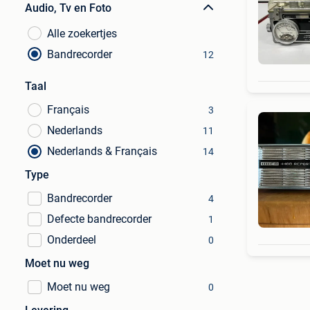
Audio, Tv en Foto
Alle zoekertjes
Bandrecorder
12
Taal
Français
3
Nederlands
11
Nederlands & Français
14
Type
Bandrecorder
4
Defecte bandrecorder
1
Onderdeel
0
Moet nu weg
Moet nu weg
0