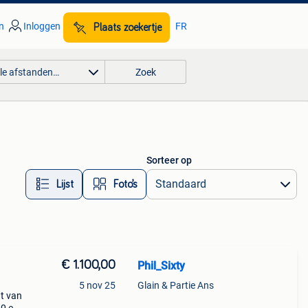
n
Inloggen
FR
Plaats zoekertje
lle afstanden…
Zoek
Sorteer op
Lijst
Foto’s
€ 1.100,00
Phil_Sixty
5 nov 25
Glain & Partie Ans
at van