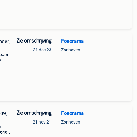
Zie omschrijving
Fonorama
neer,
31 dec 23
Zonhoven
ooral
n
0.
Zie omschrijving
Fonorama
909,
21 nov 21
Zonhoven
n
x646