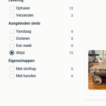
Levering
Ophalen
12
Verzenden
2
Aangeboden sinds
Vandaag
0
Gisteren
0
Een week
0
Altijd
12
Eigenschappen
Met stofkap
0
Met banden
0