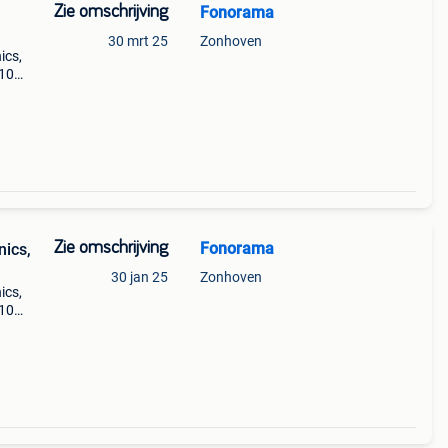
Zie omschrijving
Fonorama
30 mrt 25
Zonhoven
ics,
810
06
7 400
Zie omschrijving
Fonorama
nics,
30 jan 25
Zonhoven
ics,
810
06
7 400