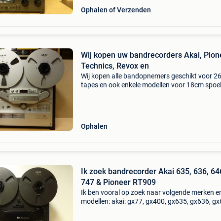
Ophalen of Verzenden
Wij kopen uw bandrecorders Akai, Pion
Technics, Revox en
Wij kopen alle bandopnemers geschikt voor 2
tapes en ook enkele modellen voor 18cm spoel
akai, revox, pioneer, technics, teac, sony, tasc
philips, otari, tandberg, studer, nagra, otari en
Ophalen
Ik zoek bandrecorder Akai 635, 636, 64
747 & Pioneer RT909
Ik ben vooral op zoek naar volgende merken e
modellen: akai: gx77, gx400, gx635, gx636, g
en gx747 dbx. Pioneer: rt-707 en rt-909. Techn
rs 1500, 1506, 1700, 1800 revox: a77, b77, pr