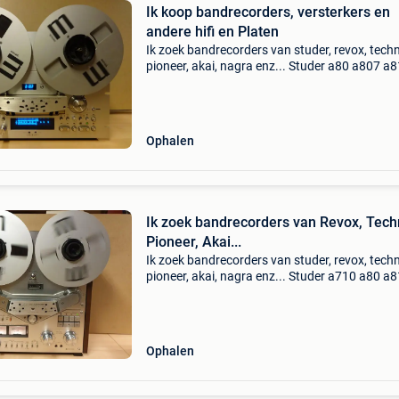
Ik koop bandrecorders, versterkers en
andere hifi en Platen
Ik zoek bandrecorders van studer, revox, techn
pioneer, akai, nagra enz... Studer a80 a807 a
a812 a816 a820 b30 c37 technics rs 1500 15
1520 1700 1800 pioneer rt 707 909 akai gx 7
625 63
Ophalen
Ik zoek bandrecorders van Revox, Tech
Pioneer, Akai...
Ik zoek bandrecorders van studer, revox, techn
pioneer, akai, nagra enz... Studer a710 a80 a
a812 a816 a820 b30 c37 technics rs 1500 15
1520 1700 1800 pioneer rt 707 909 akai gx 7
625 63
Ophalen