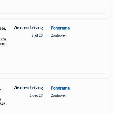
Zie omschrijving
Fonorama
eer,
9 jul 23
Zonhoven
6 cm
en:
am,
z a
Zie omschrijving
Fonorama
6,
2 dec 23
Zonhoven
n
x646
ics:
99