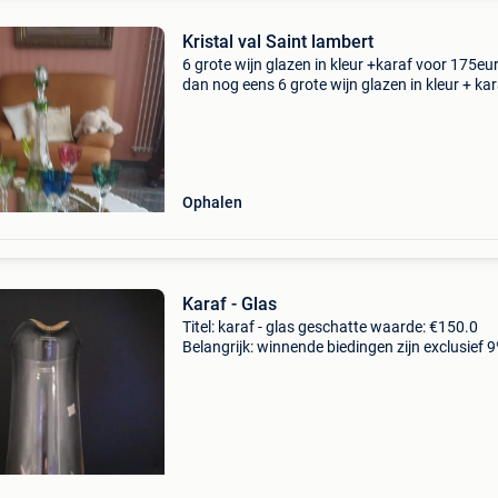
Kristal val Saint lambert
6 grote wijn glazen in kleur +karaf voor 175eu
dan nog eens 6 grote wijn glazen in kleur + kar
nieuw ook voor 175eur
Ophalen
Karaf - Glas
Titel: karaf - glas geschatte waarde: €150.0
Belangrijk: winnende biedingen zijn exclusief 
koperbescherming + €3 designer carafe / pitc
egermann, nový bor (1000 ml)ik bied een origi