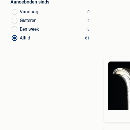
Aangeboden sinds
Vandaag
0
Gisteren
2
Een week
3
Altijd
61