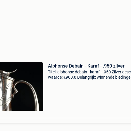
Alphonse Debain - Karaf - .950 zilver
Titel: alphonse debain - karaf - .950 Zilver ges
waarde: €900.0 Belangrijk: winnende biedingen
exclusief 9% koperbescherming + €3 grote,
secessie-karaf rijk aan zilver voor wijn.