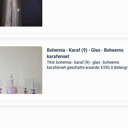
egermann, nový bor (1000 ml)ik bied een origi
Bohemia - Karaf (9) - Glas - Boheems
karafenset
Titel: bohemia - karaf (9) - glas - boheems
karafenset geschatte waarde: €350.0 Belangri
winnende biedingen zijn exclusief 9%
koperbescherming + €3 oorsprong en stijl:een
uitzonderlijke s