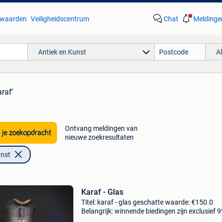
waarden
Veiligheidscentrum
Chat
Meldinge
Antiek en Kunst
A
araf'
Ontvang meldingen van
 je zoekopdracht
nieuwe zoekresultaten
unst
Karaf - Glas
Titel: karaf - glas geschatte waarde: €150.0
Belangrijk: winnende biedingen zijn exclusief 
koperbescherming + €3 designer carafe / pitc