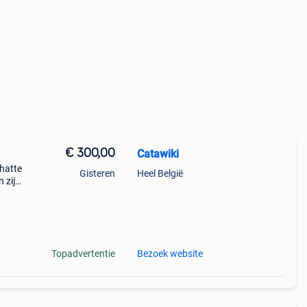
€ 300,00
Catawiki
chatte
Gisteren
Heel België
 zijn
Topadvertentie
Bezoek website