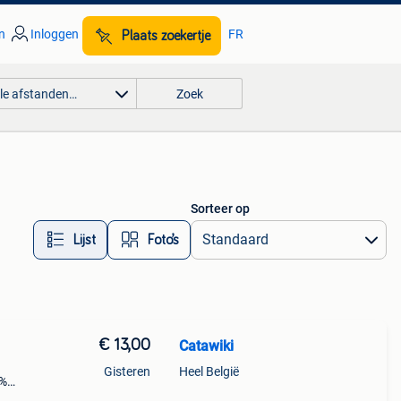
n
Inloggen
FR
Plaats zoekertje
lle afstanden…
Zoek
Sorteer op
Lijst
Foto’s
€ 13,00
Catawiki
Gisteren
Heel België
9%
her –