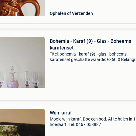
Ophalen of Verzenden
Bohemia - Karaf (9) - Glas - Boheems
karafenset
Titel: bohemia - karaf (9) - glas - boheems
karafenset geschatte waarde: €350.0 Belangri
winnende biedingen zijn exclusief 9%
koperbescherming + €3 oorsprong en stijl:een
uitzonderlijke s
Wijn karaf
Mooie wijn karaf. Doe een bod. Af te halen in 
hoeilaart. Tel. 0467 058887