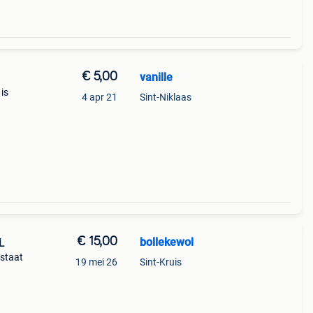
€ 5,00
vanille
is
4 apr 21
Sint-Niklaas
€ 15,00
bollekewol
L
 staat
19 mei 26
Sint-Kruis