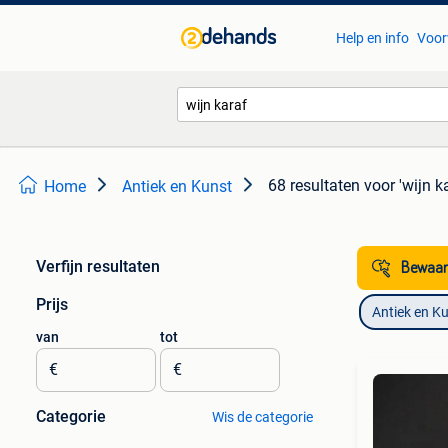
Help en info
Voor
68 resultaten
voor 'wijn k
Home
Antiek en Kunst
Verfijn resultaten
Bewaar
Prijs
Antiek en K
van
tot
€
€
Categorie
Wis de categorie