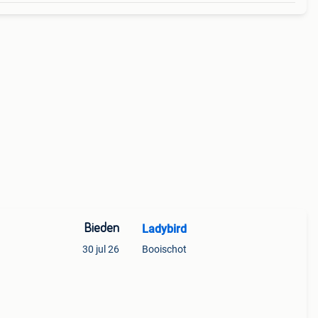
Bieden
Ladybird
30 jul 26
Booischot