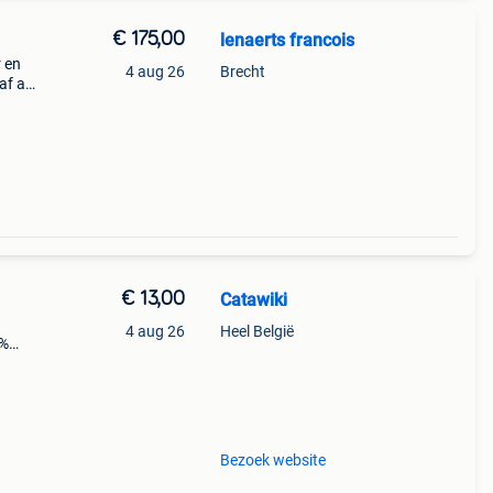
€ 175,00
lenaerts francois
r en
4 aug 26
Brecht
af als
€ 13,00
Catawiki
4 aug 26
Heel België
9%
her –
n
Bezoek website