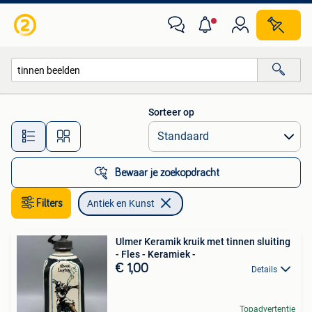
Antiek en Kunst
Sorteer op
Alle afstanden…
Bewaar je zoekopdracht
Filters
Antiek en Kunst
Ulmer Keramik kruik met tinnen sluiting
- Fles - Keramiek -
€ 1,00
Details
Topadvertentie