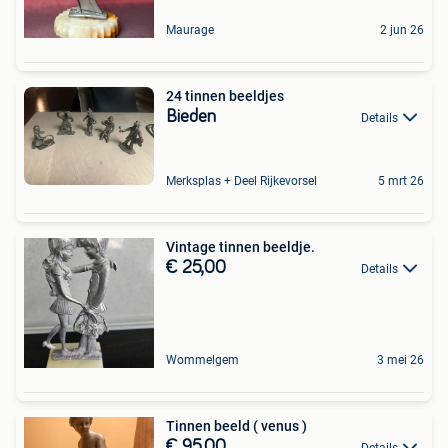
Maurage
2 jun 26
24 tinnen beeldjes
Bieden
Details
Merksplas + Deel Rijkevorsel
5 mrt 26
Vintage tinnen beeldje.
€ 25,00
Details
Wommelgem
3 mei 26
Tinnen beeld ( venus )
€ 95,00
Details