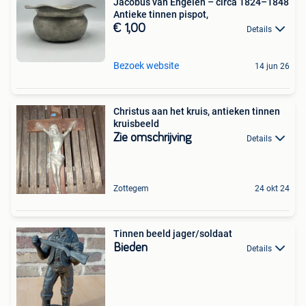
Jacobus van Engelen – circa 1824–1848
Antieke tinnen pispot,
€ 1,00
Details
Bezoek website
14 jun 26
Christus aan het kruis, antieken tinnen
kruisbeeld
Zie omschrijving
Details
Zottegem
24 okt 24
Tinnen beeld jager/soldaat
Bieden
Details