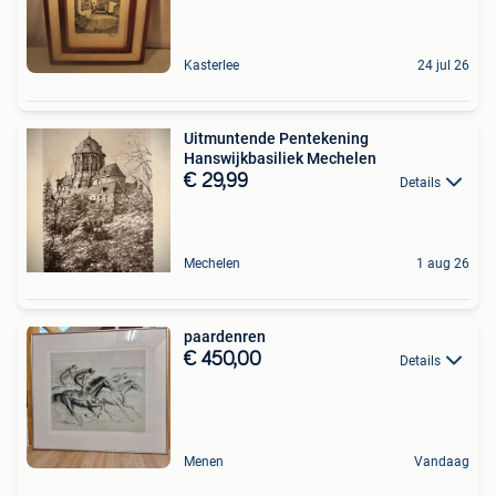
Kasterlee
24 jul 26
️Uitmuntende Pentekening
Hanswijkbasiliek Mechelen
€ 29,99
Details
Mechelen
1 aug 26
paardenren
€ 450,00
Details
Menen
Vandaag