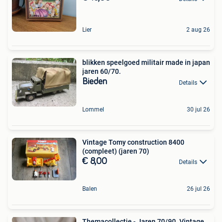
Lier
2 aug 26
blikken speelgoed militair made in japan
jaren 60/70.
Bieden
Details
Lommel
30 jul 26
Vintage Tomy construction 8400
(compleet) (jaren 70)
€ 8,00
Details
Balen
26 jul 26
Themacollectie - Jaren 70/90. Vintage