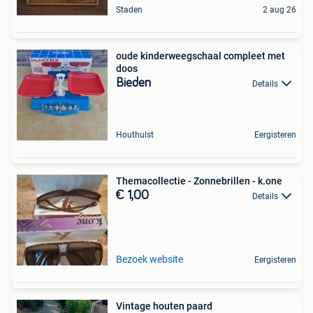
Staden
2 aug 26
oude kinderweegschaal compleet met
doos
Bieden
Details
Houthulst
Eergisteren
Themacollectie - Zonnebrillen - k.one
€ 1,00
Details
Bezoek website
Eergisteren
Vintage houten paard