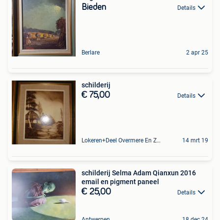
Bieden
Details
Berlare
2 apr 25
schilderij
€ 75,00
Details
Lokeren+Deel Overmere En Zele
14 mrt 19
schilderij Selma Adam Qianxun 2016
email en pigment paneel
€ 25,00
Details
Antwerpen
18 dec 24