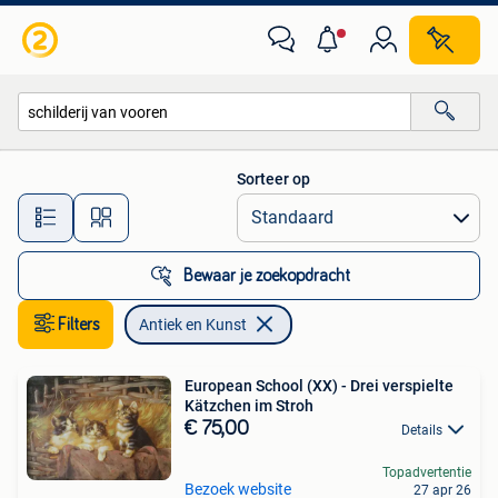
Antiek en Kunst
Sorteer op
Alle afstanden…
Bewaar je zoekopdracht
Filters
Antiek en Kunst
European School (XX) - Drei verspielte
Kätzchen im Stroh
€ 75,00
Details
Topadvertentie
Bezoek website
27 apr 26