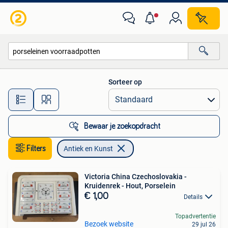
Antiek en Kunst
Sorteer op
Alle afstanden…
Bewaar je zoekopdracht
Filters
Antiek en Kunst
Victoria China Czechoslovakia -
Kruidenrek - Hout, Porselein
€ 1,00
Details
Topadvertentie
Bezoek website
29 jul 26