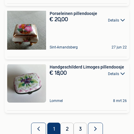
Porseleinen pillendoosje
€ 20,00
Details
Sint-Amandsberg
27 jun 22
Handgeschilderd Limoges pillendoosje
€ 18,00
Details
Lommel
8 mrt 26
1
2
3