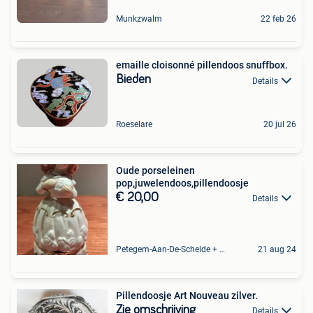
Munkzwalm
22 feb 26
emaille cloisonné pillendoos snuffbox.
Bieden
Details
Roeselare
20 jul 26
Oude porseleinen
pop,juwelendoos,pillendoosje
€ 20,00
Details
Petegem-Aan-De-Schelde + Deel Van Oudenaarde
21 aug 24
Pillendoosje Art Nouveau zilver.
Zie omschrijving
Details