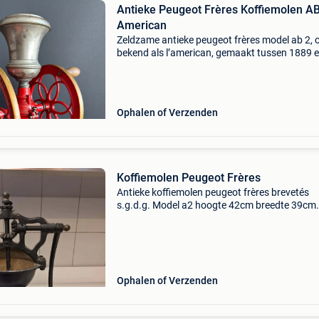
Antieke Peugeot Frères Koffiemolen AB
American
Zeldzame antieke peugeot frères model ab 2, 
bekend als l’american, gemaakt tussen 1889 
1932. De koffiemolen weegt 14,8 kg, heeft een
wieldiameter van 33 cm en is 56,5 cm hoog.
Iemand heeft hem
Ophalen of Verzenden
Koffiemolen Peugeot Frères
Antieke koffiemolen peugeot frères brevetés
s.g.d.g. Model a2 hoogte 42cm breedte 39cm
diepte 24cm gewicht +7kg opsturen is mogelij
kosten en risico van de koper.
Ophalen of Verzenden