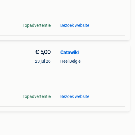
9%
dzaam
Topadvertentie
Bezoek website
€ 5,00
Catawiki
23 jul 26
Heel België
9%
Topadvertentie
Bezoek website