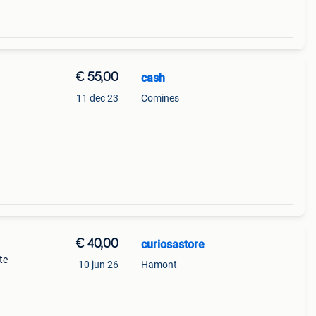
€ 55,00
cash
11 dec 23
Comines
€ 40,00
curiosastore
te
10 jun 26
Hamont