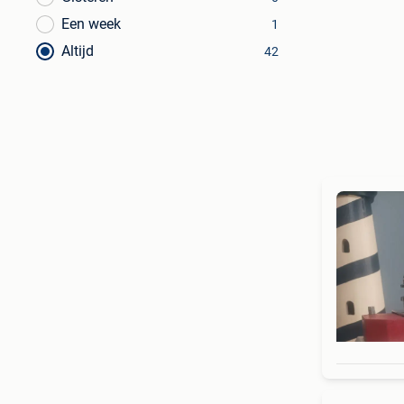
Een week
1
Altijd
42