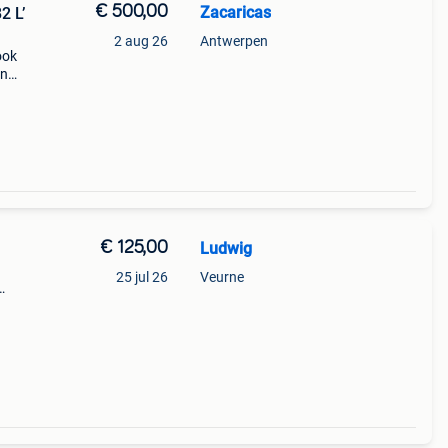
€ 500,00
Zacaricas
2 L’
2 aug 26
Antwerpen
ook
en
€ 125,00
Ludwig
25 jul 26
Veurne
k, op