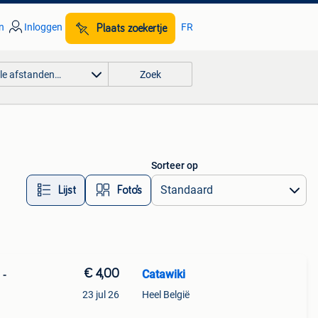
n
Inloggen
FR
Plaats zoekertje
lle afstanden…
Zoek
Sorteer op
Lijst
Foto’s
€ 4,00
Catawiki
 -
23 jul 26
Heel België