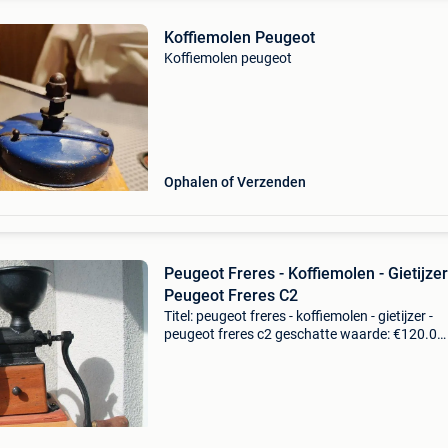
Koffiemolen Peugeot
Koffiemolen peugeot
Ophalen of Verzenden
Peugeot Freres - Koffiemolen - Gietijzer
Peugeot Freres C2
Titel: peugeot freres - koffiemolen - gietijzer -
peugeot freres c2 geschatte waarde: €120.0
Belangrijk: winnende biedingen zijn exclusief 
koperbescherming + €3 is inmiddels zeer zel