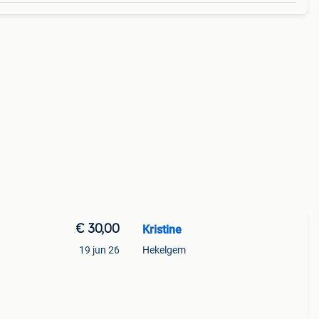
€ 30,00
Kristine
19 jun 26
Hekelgem