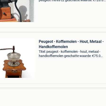
peugeot freres c2 geschatte waarde: €120.0
Belangrijk: winnende biedingen zijn exclusief 
koperbescherming + €3 is inmiddels zeer zel
Peugeot - Koffiemolen - Hout, Metaal -
Handkoffiemolen
Titel: peugeot - koffiemolen - hout, metaal -
handkoffiemolen geschatte waarde: €75.0
Belangrijk: winnende biedingen zijn exclusief 
koperbescherming + €3 deze elegante
tafelkoffiemolen va