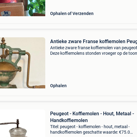
Ophalen of Verzenden
Antieke zware Franse koffiemolen Peu
Antieke zware franse koffiemolen van peugeot
Deze koffiemolens stonden vroeger op de too
van de kruidenierswinkels. Wij hebben deze b
niet opgekuist en “dans son jus” gelaten. De
koffiemole
Ophalen
Peugeot - Koffiemolen - Hout, Metaal -
Handkoffiemolen
Titel: peugeot - koffiemolen - hout, metaal -
handkoffiemolen geschatte waarde: €75.0