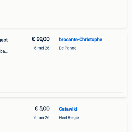
€ 99,00
brocante-Christophe
geot
.
6 mei 26
De Panne
nbank
ewust
€ 5,00
Catawiki
6 mei 26
Heel België