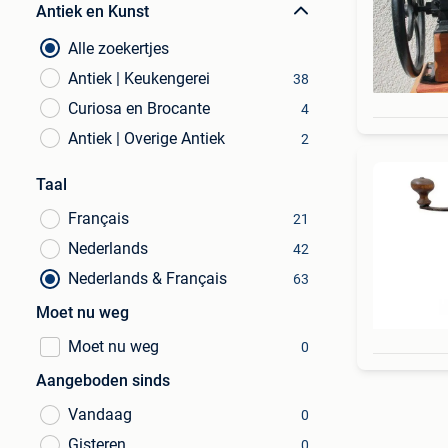
Antiek en Kunst
Alle zoekertjes
Antiek | Keukengerei
38
Curiosa en Brocante
4
Antiek | Overige Antiek
2
Taal
Français
21
Nederlands
42
Nederlands & Français
63
Moet nu weg
Moet nu weg
0
Aangeboden sinds
Vandaag
0
Gisteren
0