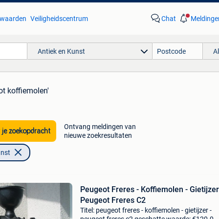
waarden
Veiligheidscentrum
Chat
Meldinge
Antiek en Kunst
A
ot koffiemolen'
Ontvang meldingen van
 je zoekopdracht
nieuwe zoekresultaten
unst
Peugeot Freres - Koffiemolen - Gietijzer
Peugeot Freres C2
Titel: peugeot freres - koffiemolen - gietijzer -