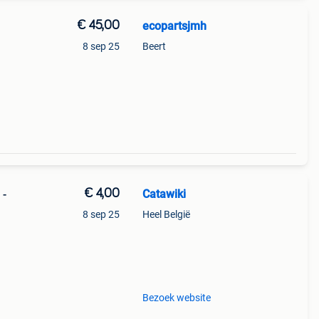
€ 45,00
ecopartsjmh
8 sep 25
Beert
€ 4,00
Catawiki
 -
8 sep 25
Heel België
9%
dzaam
Bezoek website