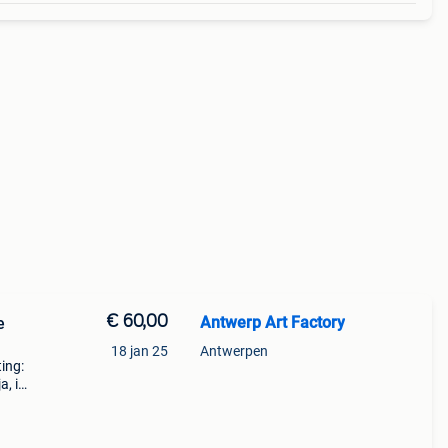
€ 60,00
Antwerp Art Factory
e
18 jan 25
Antwerpen
ing:
a, in
 Gele