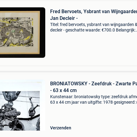
Fred Bervoets, Ysbrant van Wijngaarde
Jan Decleir -
Titel: fred bervoets, ysbrant van wijngaarden &
decleir - geschatte waarde: €700.0 Belangrijk:
winnende biedingen zijn exclusief 9%
koperbescherming + €3 wonderland (2008) – 
ber
BRONIATOWSKY - Zeefdruk - Zwarte P
- 63 x 44 cm
Kunstenaar: broniatowsky type: zeefdruk afme
63 x 44 cm jaar van uitgifte: 1978 gesigneerd:
genummerd: 28/100 staat: goed (o.a. Gele ra
mogelijk - zie foto&#39;s) uitgever: adriaan va
Verzenden