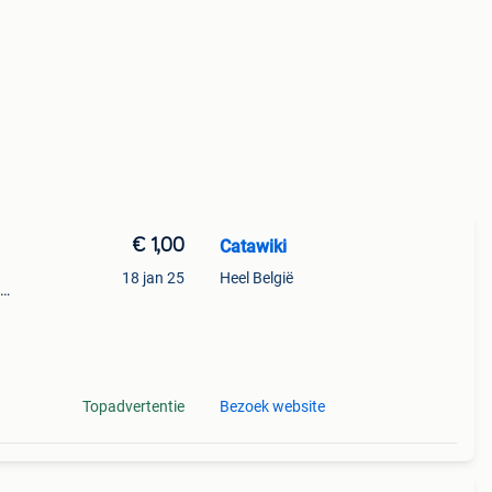
€ 1,00
Catawiki
18 jan 25
Heel België
 + €3
nter
Topadvertentie
Bezoek website