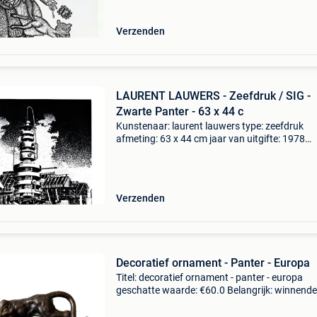
foto&#39;s) uitgever:
Verzenden
LAURENT LAUWERS - Zeefdruk / SIG -
Zwarte Panter - 63 x 44 c
Kunstenaar: laurent lauwers type: zeefdruk
afmeting: 63 x 44 cm jaar van uitgifte: 1978
gesigneerd: ja, in potlood genummerd: 28/100
staat: goed (o.a. Gele rand mogelijk - zie
foto&#39;s) uitgever
Verzenden
Decoratief ornament - Panter - Europa
Titel: decoratief ornament - panter - europa
geschatte waarde: €60.0 Belangrijk: winnende
biedingen zijn exclusief 9% koperbescherming
voeg een vleugje wilde schoonheid toe aan je i