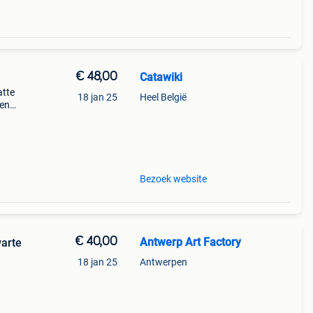
€ 48,00
Catawiki
atte
18 jan 25
Heel België
gen
 made
Bezoek website
€ 40,00
Antwerp Art Factory
arte
18 jan 25
Antwerpen