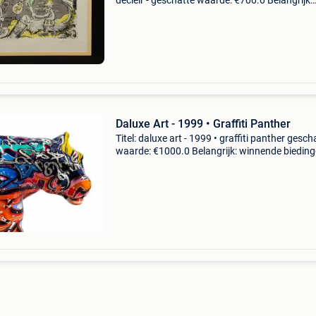
decleir - geschatte waarde: €700.0 Belangrijk:
winnende biedingen zijn exclusief 9%
koperbescherming + €3 wonderland (2008) – 
ber
Daluxe Art - 1999 • Graffiti Panther
Titel: daluxe art - 1999 • graffiti panther gesch
waarde: €1000.0 Belangrijk: winnende biedin
zijn exclusief 9% koperbescherming + €3 1/1
graffiti pantherbreng krachtige street a