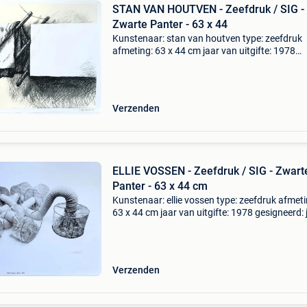
STAN VAN HOUTVEN - Zeefdruk / SIG -
Zwarte Panter - 63 x 44
Kunstenaar: stan van houtven type: zeefdruk
afmeting: 63 x 44 cm jaar van uitgifte: 1978
gesigneerd: ja, in potlood genummerd: 28/100
staat: goed (o.a. Gele rand mogelijk - zie
foto&#39;s) uitgeve
Verzenden
ELLIE VOSSEN - Zeefdruk / SIG - Zwart
Panter - 63 x 44 cm
Kunstenaar: ellie vossen type: zeefdruk afmeti
63 x 44 cm jaar van uitgifte: 1978 gesigneerd: j
potlood genummerd: 28/100 staat: goed (o.a.
rand mogelijk - zie foto&#39;s) uitgever: a
Verzenden