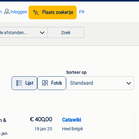
n
Inloggen
FR
Plaats zoekertje
lle afstanden…
Zoek
Sorteer op
Lijst
Foto’s
€ 400,00
Catawiki
n &
18 jan 25
Heel België
 jan