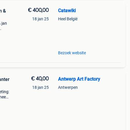
€ 400,00
Catawiki
n &
18 jan 25
Heel België
 jan
fred
Bezoek website
€ 40,00
Antwerp Art Factory
anter
18 jan 25
Antwerpen
ting:
 nee
nd
n