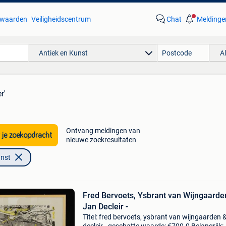
waarden
Veiligheidscentrum
Chat
Meldinge
Antiek en Kunst
A
r'
Ontvang meldingen van
 je zoekopdracht
nieuwe zoekresultaten
unst
Fred Bervoets, Ysbrant van Wijngaarde
Jan Decleir -
Titel: fred bervoets, ysbrant van wijngaarden &