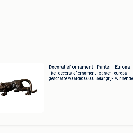
Decoratief ornament - Panter - Europa
Titel: decoratief ornament - panter - europa
geschatte waarde: €60.0 Belangrijk: winnende
biedingen zijn exclusief 9% koperbescherming
voeg een vleugje wilde schoonheid toe aan je i