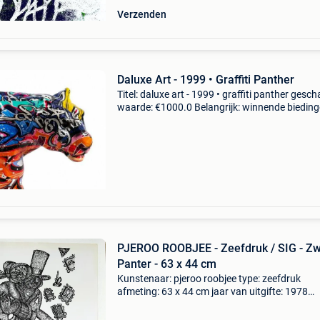
Verzenden
Daluxe Art - 1999 • Graffiti Panther
Titel: daluxe art - 1999 • graffiti panther gesch
waarde: €1000.0 Belangrijk: winnende biedin
zijn exclusief 9% koperbescherming + €3 1/1
graffiti pantherbreng krachtige street a
PJEROO ROOBJEE - Zeefdruk / SIG - Zw
Panter - 63 x 44 cm
Kunstenaar: pjeroo roobjee type: zeefdruk
afmeting: 63 x 44 cm jaar van uitgifte: 1978
gesigneerd: ja, in potlood genummerd: 28/100
staat: goed (o.a. Gele rand mogelijk - zie