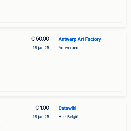
€ 50,00
Antwerp Art Factory
18 jan 25
Antwerpen
€ 1,00
Catawiki
18 jan 25
Heel België
 + €3
nter