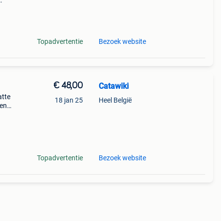
fred
Topadvertentie
Bezoek website
€ 48,00
Catawiki
atte
18 jan 25
Heel België
gen
 made
Topadvertentie
Bezoek website