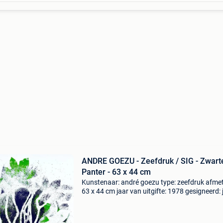
ANDRE GOEZU - Zeefdruk / SIG - Zwart
Panter - 63 x 44 cm
Kunstenaar: andré goezu type: zeefdruk afmet
63 x 44 cm jaar van uitgifte: 1978 gesigneerd: j
potlood genummerd: 28/100 staat: goed (o.a.
rand mogelijk - zie foto&#39;s) uitgever: ad