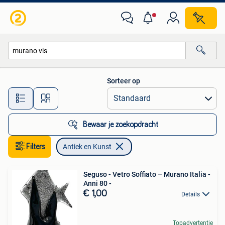
Antiek en Kunst
Sorteer op
Alle afstanden…
Bewaar je zoekopdracht
Filters
Antiek en Kunst
Seguso - Vetro Soffiato – Murano Italia -
Anni 80 -
€ 1,00
Details
Topadvertentie