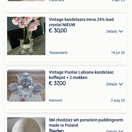
Herentals
2 apr 26
Vintage kandelaars Irena 24% lead
crystal NIEUW
€ 30,00
Details
Tessenderlo
18 jul 26
Vintage Poolse Lubiana kandelaar,
koffiepot + 2 mokken
€ 37,00
Details
Hamont
3 aug 26
SM chodziez wit porselein puddingvorm
made in Poland
Bieden
Details