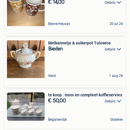
€ 14,00
Details
Beyne-Heusay
20 jul 26
Melkannetje & suikerpot Tulowice
Bieden
Details
Genk
1 aug 26
te koop : mooi en compleet koffieservies
€ 50,00
Details
Begijnendijk
Gisteren