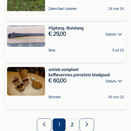
Zele+Deel Lokeren
24 mei 26
Pijptang /Buistang
€ 25,00
Details
Bree
9 jul 25
antiek compleet
koffieservies.porcelein.bladgoud.
€ 60,00
Details
Bornem
30 nov 25
1
2