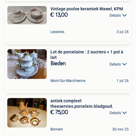
Vintage poolse keramiek Wawel, KPM
€ 13,00
Details
Lessines
3 jul 26
Lot de porcelaine : 2 sucriers + 1 pot à
lait
Bieden
Details
Mont-Sur-Marchienne
1 jul 26
antiek compleet
theeservies.porcelein.bladgoud.
€ 75,00
Details
Bornem
30 nov 25