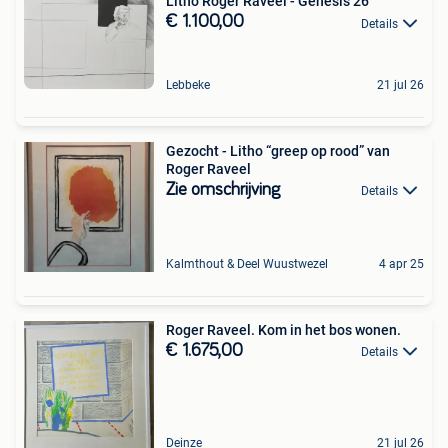
Litho Roger Raveel - Genesis 26
€ 1.100,00
Details
Lebbeke
21 jul 26
Gezocht - Litho “greep op rood” van
Roger Raveel
Zie omschrijving
Details
Kalmthout & Deel Wuustwezel
4 apr 25
Roger Raveel. Kom in het bos wonen.
€ 1.675,00
Details
Deinze
21 jul 26