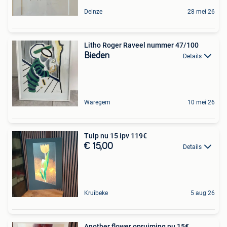
Deinze
28 mei 26
Litho Roger Raveel nummer 47/100
Bieden
Details
Waregem
10 mei 26
Tulp nu 15 ipv 119€
€ 15,00
Details
Kruibeke
5 aug 26
Another flower opruiming nu 15€