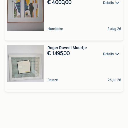
€ 4.000,00
Details
Harelbeke
2 aug 26
Roger Raveel Muurtje
€ 1.495,00
Details
Deinze
26 jul 26