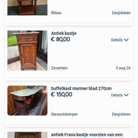
Rillaar
Eergisteren
Antiek kastje
€ 80,00
Details
Zaventem
5 aug 26
buffetkast marmer blad 270cm
€ 150,00
Details
Geraardsbergen
Eergisteren
antiek Frans kastje voorzien van een