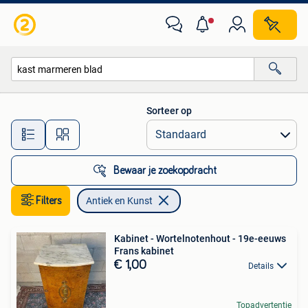
Antiek en Kunst
Sorteer op
Alle afstanden…
Bewaar je zoekopdracht
Filters
Antiek en Kunst
Kabinet - Wortelnotenhout - 19e-eeuws
Frans kabinet
€ 1,00
Details
Topadvertentie