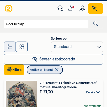
Antiek en Kunst
Sorteer op
Alle afstanden…
Bewaar je zoekopdracht
Filters
Antiek en Kunst
280x280cm! Exclusieve Oosterse stof
met Geisha-litografieën-
€ 71,00
Details
Topadvertentie