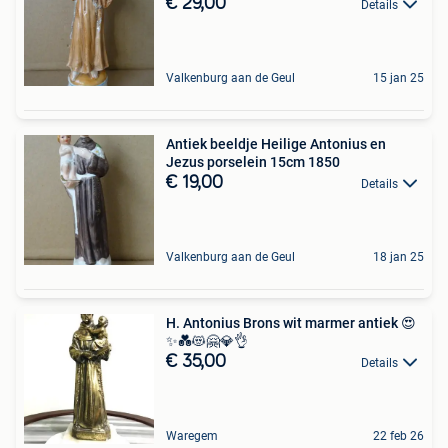
€ 29,00
Details
Valkenburg aan de Geul
15 jan 25
Antiek beeldje Heilige Antonius en
Jezus porselein 15cm 1850
€ 19,00
Details
Valkenburg aan de Geul
18 jan 25
H. Antonius Brons wit marmer antiek 😍
✨💑😻🤗💎👌
€ 35,00
Details
Waregem
22 feb 26