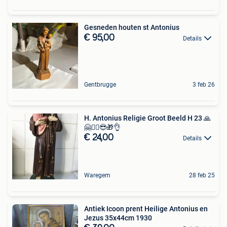
Gesneden houten st Antonius
€ 95,00
Details
Gentbrugge
3 feb 26
H. Antonius Religie Groot Beeld H 23 🙏
🤗🤦‍♂️😎🎁👌
€ 24,00
Details
Waregem
28 feb 25
Antiek Icoon prent Heilige Antonius en
Jezus 35x44cm 1930