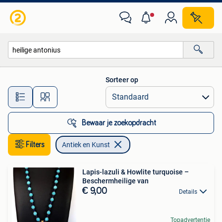
Antiek en Kunst
Sorteer op
Alle afstanden…
Bewaar je zoekopdracht
Filters
Antiek en Kunst
Lapis-lazuli & Howlite turquoise –
Beschermheilige van
€ 9,00
Details
Topadvertentie