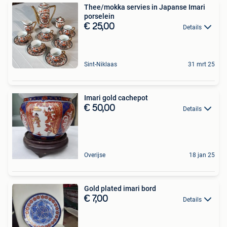
Thee/mokka servies in Japanse Imari
porselein
€ 25,00
Details
Sint-Niklaas
31 mrt 25
Imari gold cachepot
€ 50,00
Details
Overijse
18 jan 25
Gold plated imari bord
€ 7,00
Details