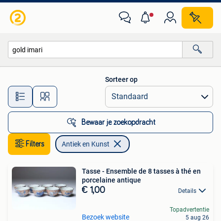
Antiek en Kunst
Sorteer op
Alle afstanden…
Bewaar je zoekopdracht
Filters
Antiek en Kunst
Tasse - Ensemble de 8 tasses à thé en
porcelaine antique
€ 1,00
Details
Topadvertentie
Bezoek website
5 aug 26