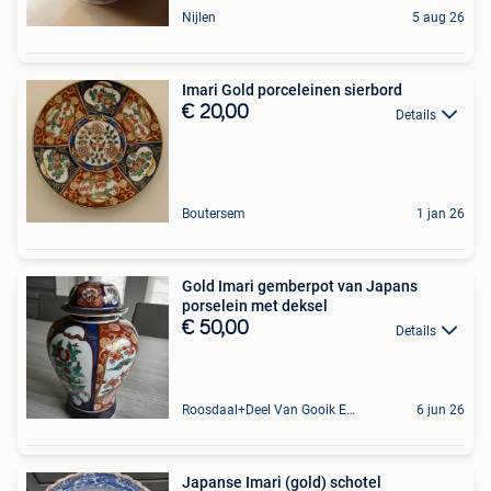
Nijlen
5 aug 26
Imari Gold porceleinen sierbord
€ 20,00
Details
Boutersem
1 jan 26
Gold Imari gemberpot van Japans
porselein met deksel
€ 50,00
Details
Roosdaal+Deel Van Gooik En Sint-Kwintens-Lennik
6 jun 26
Japanse Imari (gold) schotel