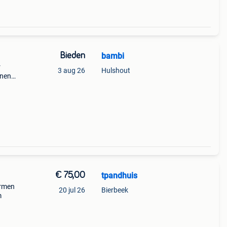
Bieden
bambi
r
3 aug 26
Hulshout
nnenin
en in
€ 75,00
tpandhuis
armen
20 jul 26
Bierbeek
m