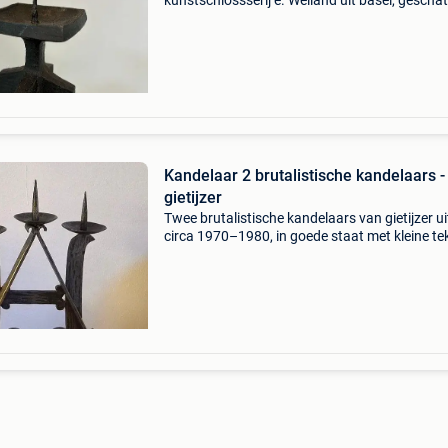
kunstschlossserij e. Weiland uit basel, geschat
1960-1970, zwart, 12,5 cm hoog en 7,5 x 7,5 
gewicht 1139 g, in goede staat met kleine
ouderdomss
Kandelaar 2 brutalistische kandelaars -
gietijzer
Twee brutalistische kandelaars van gietijzer ui
circa 1970–1980, in goede staat met kleine t
van ouderdom en vlekjes, afmetingen 32,5 × 29
cm. Titel: kandelaar 2 brutalistische kandelaar