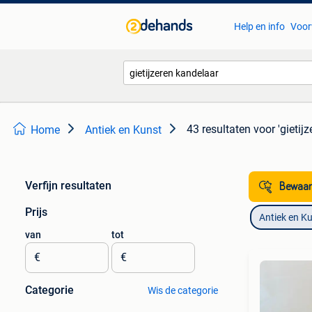
Help en info
Voor
43 resultaten
voor 'gietij
Home
Antiek en Kunst
Verfijn resultaten
Bewaar
Prijs
Antiek en K
van
tot
€
€
Categorie
Wis de categorie