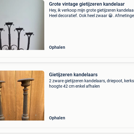
Grote vintage gietijzeren kandelaar
Hey, ik verkoop mijn grote gietijzeren kandelaa
Heel decoratief. Ook heel zwaar 😀. Afmeting
op 60 ongeveer mag weg voor een zacht prijsj
Trefwoorden: retro
Ophalen
Gietijzeren kandelaars
2 zware gietijzeren kandelaars, driepoot, kerkst
hoogte 42 cm enkel afhalen
Ophalen