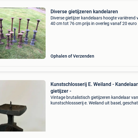
Diverse gietijzeren kandelaren
Diverse gietijzer kandelaars hoogte variërend 
40 cm tot 76 cm prijs in overleg vanaf 20 euro
stuk (afhalen 5 km over de grens bij lommel-ko
, in nederland )
Ophalen of Verzenden
Kunstschlosserij E. Weiland - Kandelaar
gietijzer -
Vintage brutalistisch gietijzeren kandelaar va
kunstschlossserij e. Weiland uit basel, geschat
1960-1970, zwart, 12,5 cm hoog en 7,5 x 7,5 
gewicht 1139 g, in goede staat met kleine
ouderdomss