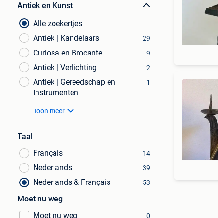
Antiek en Kunst
Alle zoekertjes
Antiek | Kandelaars
29
Curiosa en Brocante
9
Antiek | Verlichting
2
Antiek | Gereedschap en
1
Instrumenten
Toon meer
Taal
Français
14
Nederlands
39
Nederlands & Français
53
Moet nu weg
Moet nu weg
0