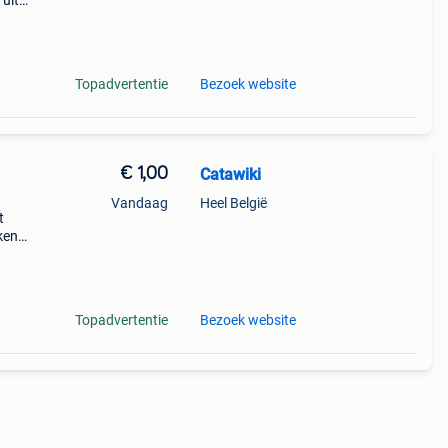
 uit
cm,
Topadvertentie
Bezoek website
€ 1,00
Catawiki
Vandaag
Heel België
t
ekenen
 × 8
s -
Topadvertentie
Bezoek website