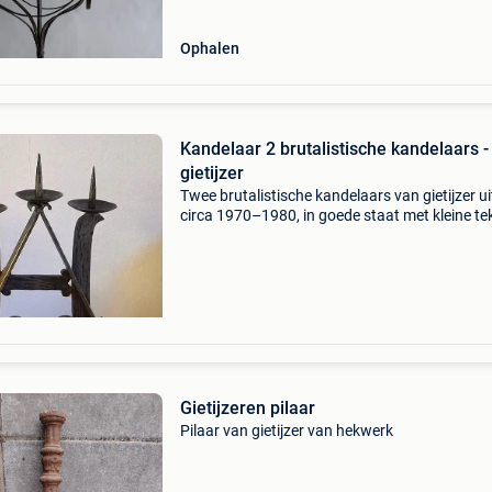
Ophalen
Kandelaar 2 brutalistische kandelaars -
gietijzer
Twee brutalistische kandelaars van gietijzer ui
circa 1970–1980, in goede staat met kleine t
van ouderdom en vlekjes, afmetingen 32,5 × 29
cm. Titel: kandelaar 2 brutalistische kandelaar
Gietijzeren pilaar
Pilaar van gietijzer van hekwerk