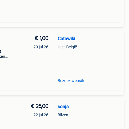
€ 1,00
Catawiki
20 jul 26
Heel België
t
ekenen
 × 8
s -
Bezoek website
€ 25,00
sonja
22 jul 26
Bilzen