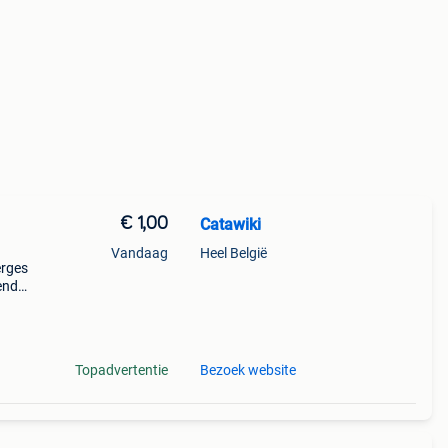
€ 1,00
Catawiki
Vandaag
Heel België
ierges
ende
 + €3
Topadvertentie
Bezoek website