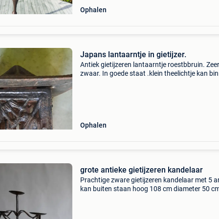
Ophalen
Japans lantaarntje in gietijzer.
Antiek gietijzeren lantaarntje roestbbruin. Zee
zwaar. In goede staat .klein theelichtje kan bi
geplaatst worden langs de onderkant.af te hal
hulshout of blauwberg .
Ophalen
grote antieke gietijzeren kandelaar
Prachtige zware gietijzeren kandelaar met 5 
kan buiten staan hoog 108 cm diameter 50 c