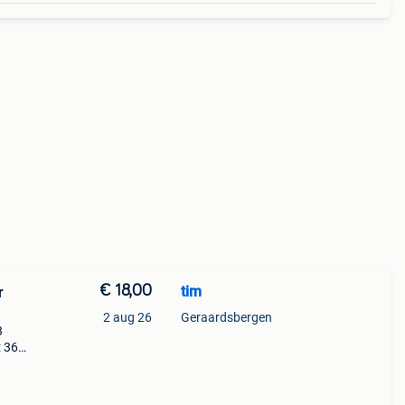
€ 18,00
tim
r
2 aug 26
Geraardsbergen
3
: 36