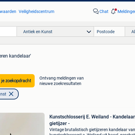
waarden
Veiligheidscentrum
Chat
Meldinge
Antiek en Kunst
A
zeren kandelaar'
Ontvang meldingen van
 je zoekopdracht
nieuwe zoekresultaten
unst
Kunstschlosserij E. Weiland - Kandelaar
gietijzer -
Vintage brutalistisch gietijzeren kandelaar va