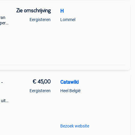
Zie omschrijving
H
van
Eergisteren
Lommel
 per
lonie
€ 45,00
Catawiki
 -
Eergisteren
Heel België
n
 uit
cm,
Bezoek website