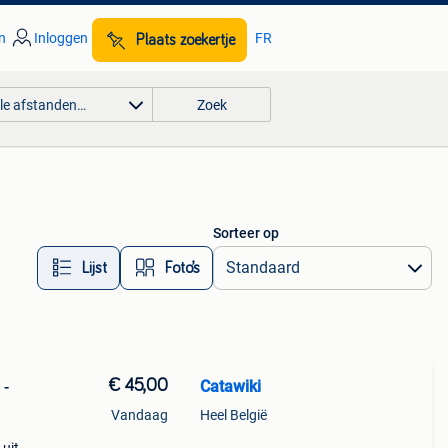
n
Inloggen
FR
Plaats zoekertje
lle afstanden…
Zoek
Sorteer op
Lijst
Foto’s
€ 45,00
Catawiki
 -
Vandaag
Heel België
n