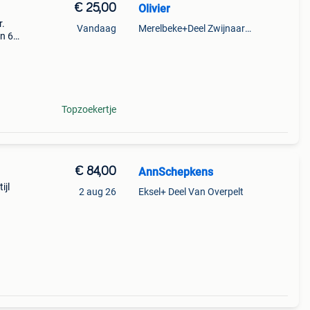
€ 25,00
Olivier
r.
Vandaag
Merelbeke+Deel Zwijnaarde
en 60
e.
Topzoekertje
€ 84,00
AnnSchepkens
ijl
2 aug 26
Eksel+ Deel Van Overpelt