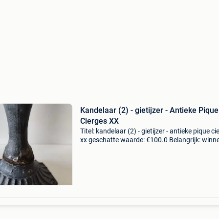
Kandelaar (2) - gietijzer - Antieke Pique
Cierges XX
Titel: kandelaar (2) - gietijzer - antieke pique c
xx geschatte waarde: €100.0 Belangrijk: winn
biedingen zijn exclusief 9% koperbescherming
oud paar gietijzeren kandelaarskle