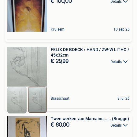
€ 100,00
Details
Kruisem
10 sep 25
FELIX DE BOECK / HAND / ZW-W LITHO /
45x32cm
€ 29,99
Details
Brasschaat
8 jul 26
Twee werken van Marcaine...... (Brugge)
€ 80,00
Details