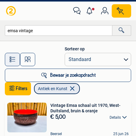
Antiek en Kunst
Sorteer op
Alle afstanden…
Bewaar je zoekopdracht
Filters
Antiek en Kunst
Vintage Emsa schaal uit 1970, West-
Duitsland, bruin & oranje
€ 5,00
Details
Beersel
25 jun 26