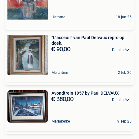
Hamme
18 jan 25
"L' acceuil" van Paul Delvaux repro op
doek.
€ 90,00
Details
Merchtem
2 feb 26
Avondtrein 1957 by Paul DELVAUX
€ 380,00
Details
Mariakerke
9 sep 25