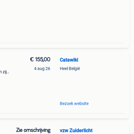
€ 155,00
Catawiki
4 aug 26
Heel België
 zijn
 mark
Bezoek website
Zie omschrijving
vzw Zuiderlicht