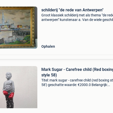
schilderij "de rede van Antwerpen"
Groot klassiek schilderij met als thema "de red
antwerpen" kunstenaar a. Van de wiele geschi
in 1960. 93 Op 113 cm met kader 80 op 100 
kunstwerk
Ophalen
Mark Sugar - Carefree child (Red boxin
style 58)
Titel: mark sugar - carefree child (red boxing st
58') geschatte waarde: €2000.0 Belangrijk:
winnende biedingen zijn exclusief 9%
koperbescherming + €3 werk van mark sugar u
2026 ge