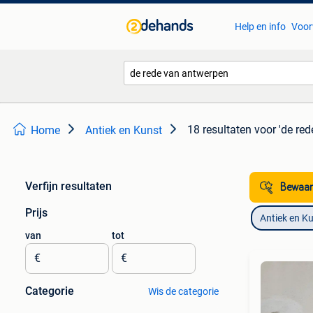
Help en info
Voor
18 resultaten
voor 'de re
Home
Antiek en Kunst
Verfijn resultaten
Bewaar
Prijs
Antiek en K
van
tot
€
€
Categorie
Wis de categorie