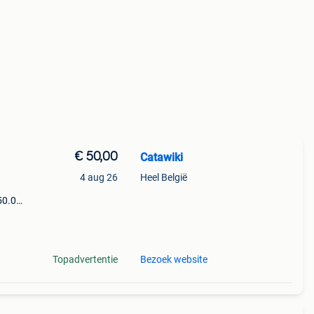
€ 50,00
Catawiki
4 aug 26
Heel België
50.0
9%
ge ka
Topadvertentie
Bezoek website