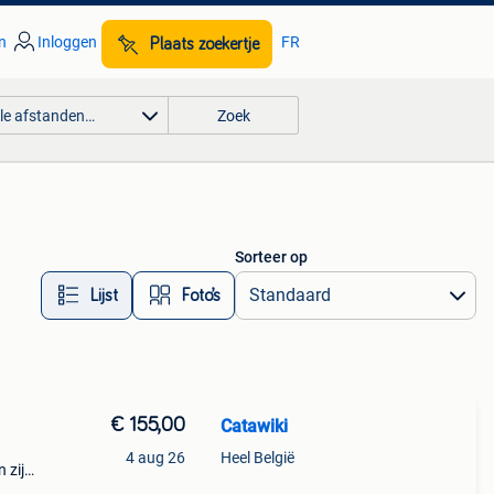
n
Inloggen
FR
Plaats zoekertje
lle afstanden…
Zoek
Sorteer op
Lijst
Foto’s
€ 155,00
Catawiki
4 aug 26
Heel België
 zijn
 mark