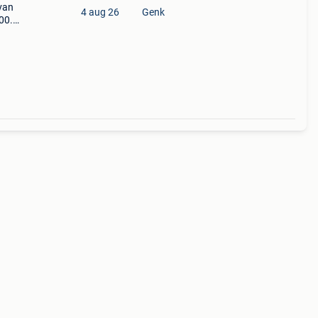
 van
4 aug 26
Genk
00.
ri