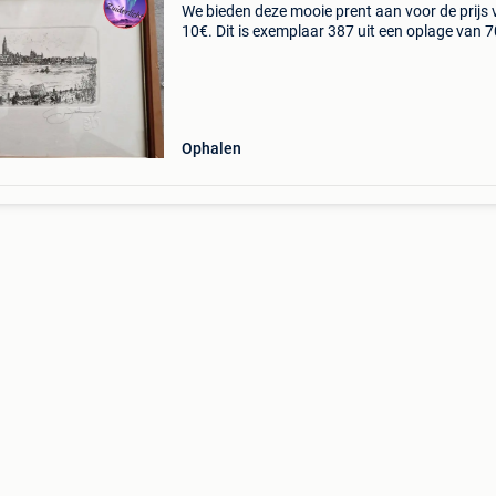
We bieden deze mooie prent aan voor de prijs
10€. Dit is exemplaar 387 uit een oplage van 7
Het stempel &#39;eh&#39; staat voor een
professionele kunstuitgeverij of meesterdrukke
Ophalen