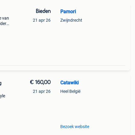
Bieden
Pamori
e van
21 apr 26
Zwijndrecht
lderd
cm
€ 160,00
Catawiki
g
21 apr 26
Heel België
yle
it
Bezoek website