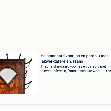
Halstandaard voor jas en paraplu met
lakwerktaferelen, Frans
Titel: halstandaard voor jas en paraplu met
lakwerktaferelen, frans geschatte waarde: €8
Belangrijk: winnende biedingen zijn exclusief 
koperbescherming + €3 een unieke en prachti