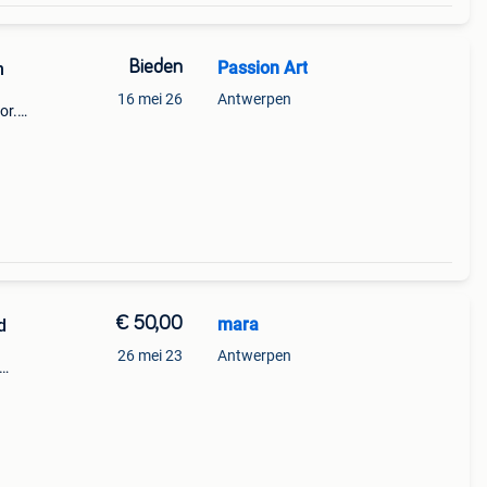
Bieden
Passion Art
en
16 mei 26
Antwerpen
or.
n
€ 50,00
mara
tad
26 mei 23
Antwerpen