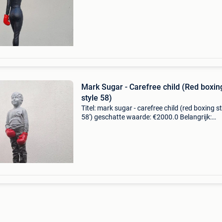
sugar uit 2025 getiteld "challenge, red
Mark Sugar - Carefree child (Red boxin
style 58)
Titel: mark sugar - carefree child (red boxing st
58') geschatte waarde: €2000.0 Belangrijk:
winnende biedingen zijn exclusief 9%
koperbescherming + €3 werk van mark sugar u
2026 ge