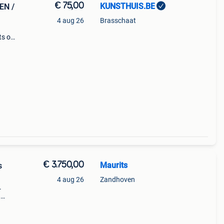
€ 75,00
KUNSTHUIS.BE
EN /
4 aug 26
Brasschaat
ts op
eerd
per
€ 3.750,00
Maurits
s
4 aug 26
Zandhoven
.
n
n