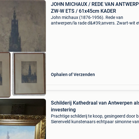
JOHN MICHAUX / REDE VAN ANTWERP
ZW-W ETS / 61x45cm KADER
John michaux (1876-1956). Rede van
antwerpen/la rade d&#39;anvers. Zwart-wit e
papier/eau-forte noir-blanc sur papier. Gesign
met inkt/signé avec encre. Ex.nr. 39/150. Pro
blad/feuille
Ophalen of Verzenden
Schilderij Kathedraal van Antwerpen al
investering
Prachtige schilderij te koop, gesingeerd door b
Sierenveld kunstenaars echtpaar simonne va
denwyngaert - benny siereveld maten kader:
horizontaal: 95cm verticaal: 105cm o.l.v. Tore
antwerpen / groe