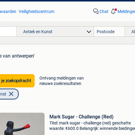
waarden
Veiligheidscentrum
Chat
Meldinge
Antiek en Kunst
A
de van antwerpen'
Ontvang meldingen van
 je zoekopdracht
nieuwe zoekresultaten
unst
Mark Sugar - Challenge (Red)
Titel: mark sugar - challenge (red) geschatte
waarde: €600.0 Belangrijk: winnende biedingen
exclusief 9% koperbescherming + €3 werk van