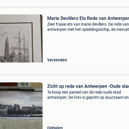
Marie Devillers Ets Rede van Antwerp
Zeer fraaie ets van marie devillers. De rede van
antwerpen met het opleidingsschip, de mercat
Gesigneerd en e a in potlood afm 28 x 42 cm i
kader 49 x 63 cm in goede staat. Kostbare ets
alleen ser
Verzenden
Zicht op rede van Antwerpen -Oude s
Te koop een paneel van de rede oude stad
antwerpen. De foto is geprint op duurzaam en
stevige pvc-plaat . (Kan binnen of buiten
opgehangen worden) afm : l 266 cm h 115 cm
perfecte staat als nieuw deze
Ophalen