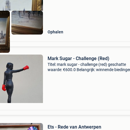
Ophalen
Mark Sugar - Challenge (Red)
Titel: mark sugar - challenge (red) geschatte
waarde: €600.0 Belangrijk: winnende biedingen
exclusief 9% koperbescherming + €3 werk van
sugar uit 2025 getiteld "challenge, red
Ets - Rede van Antwerpen