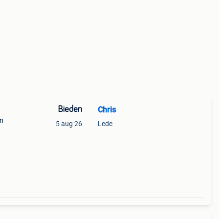
Bieden
Chris
en
5 aug 26
Lede