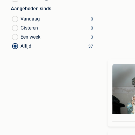
Aangeboden sinds
Vandaag
0
Gisteren
0
Een week
3
Altijd
37