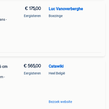
€ 175,00
Luc Vanoverberghe
Eergisteren
Boezinge
ans -
€ 565,00
Catawiki
66 cm
Eergisteren
Heel België
cm -
Bezoek website