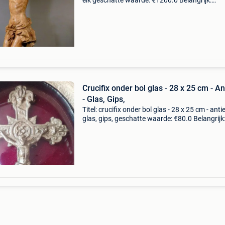
eik geschatte waarde: €1200.0 Belangrijk:
winnende biedingen zijn exclusief 9%
koperbescherming + €3 groot eiken corpus
christi.gesculpt
Crucifix onder bol glas - 28 x 25 cm - An
- Glas, Gips,
Titel: crucifix onder bol glas - 28 x 25 cm - antie
glas, gips, geschatte waarde: €80.0 Belangrijk
winnende biedingen zijn exclusief 9%
koperbescherming + €3 christusbeeld op vilt 