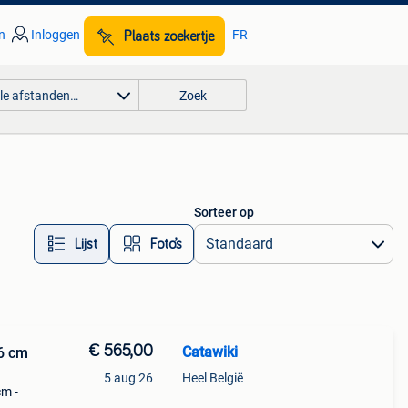
n
Inloggen
FR
Plaats zoekertje
lle afstanden…
Zoek
Sorteer op
Lijst
Foto’s
€ 565,00
Catawiki
66 cm
5 aug 26
Heel België
cm -