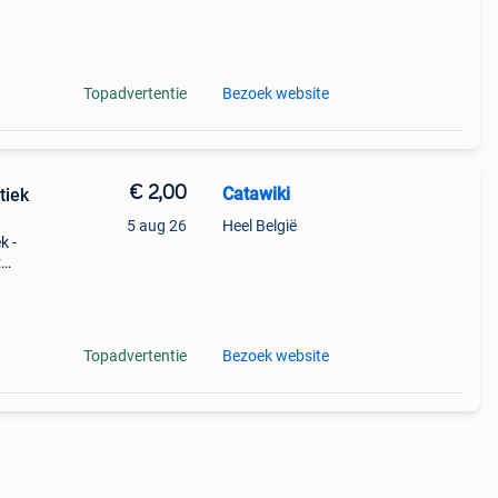
Topadvertentie
Bezoek website
€ 2,00
Catawiki
tiek
5 aug 26
Heel België
k -
:
onder
Topadvertentie
Bezoek website