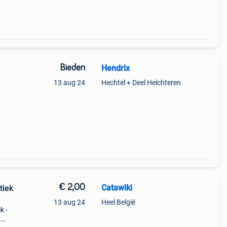
Bieden
Hendrix
13 aug 24
Hechtel + Deel Helchteren
€ 2,00
Catawiki
tiek
13 aug 24
Heel België
k -
: