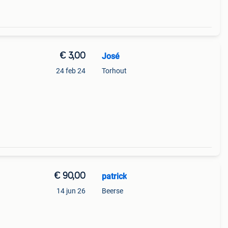
€ 3,00
José
24 feb 24
Torhout
€ 90,00
patrick
14 jun 26
Beerse