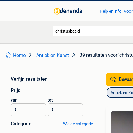
Help en info
Voor
39 resultaten
voor 'christ
Home
Antiek en Kunst
Verfijn resultaten
Bewaar
Prijs
Antiek en K
van
tot
€
€
Categorie
Wis de categorie