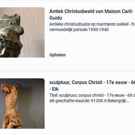
Antiek Christusbeeld van Maison Carli-
Guido
Antieke christusbuste op marmeren sokkel - fr
vermoedelijk periode 1930-1940
Ophalen
sculptuur, Corpus Christi - 17e eeuw - 
- Eik
Titel: sculptuur, corpus christi - 17e eeuw - 66 
eik geschatte waarde: €1200.0 Belangrijk:
winnende biedingen zijn exclusief 9%
koperbescherming + €3 groot eiken corpus
christi.gesculpt