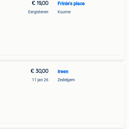
€ 19,00
Frinie's place
Eergisteren
Kuurne
€ 30,00
ireen
11 jan 26
Zedelgem