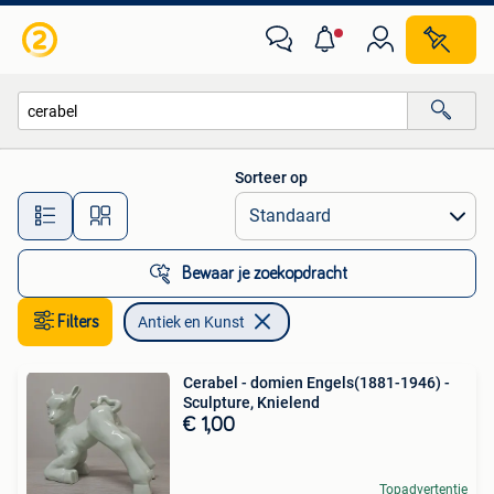
Antiek en Kunst
Sorteer op
Alle afstanden…
Bewaar je zoekopdracht
Filters
Antiek en Kunst
Cerabel - domien Engels(1881-1946) -
Sculpture, Knielend
€ 1,00
Topadvertentie